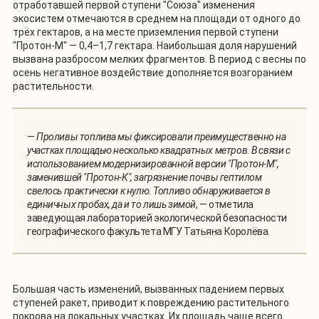
отработавшей первой ступени "Союза" изменения
экосистем отмечаются в среднем на площади от одного до
трёх гектаров, а на месте приземления первой ступени
"Протон-М" — 0,4–1,7 гектара. Наибольшая доля нарушений
вызвана разбросом мелких фрагментов. В период с весны по
осень негативное воздействие дополняется возгоранием
растительности.
—
Проливы топлива мы фиксировали преимущественно на
участках площадью несколько квадратных метров. В связи с
использованием модернизированной версии "Протон-М",
заменившей "Протон-К", загрязнение почвы гептилом
свелось практически к нулю. Топливо обнаруживается в
единичных пробах, да и то лишь зимой
, — отметила
заведующая лабораторией экологической безопасности
географического факультета МГУ Татьяна Королёва.
Большая часть изменений, вызванных падением первых
ступеней ракет, приводит к повреждению растительного
покрова на локальных участках. Их площадь чаще всего