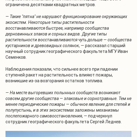
ограничена десятками квадратных метров.
—
Такие "пятна" не нарушают функционирование окружающих
экосистем. Некоторые типы растительности
восстанавливаются быстрее, например сообщества
дерновинных злаков и сорных видов. Другие типы
растительности восстанавливаются чуть дольше — сообщества
кустарников и древовидных солянок
, — рассказал старший
научный сотрудник географического факультета МГУ Иван
Семенков.
Наблюдения показали, что сильнее всего при падении
ступеней ракет на растительность влияют пожары,
возникшие из-за возгорания остатков топлива.
—
На месте выгоревших полынных сообществ возникают
совсем другие сообщества
—
злаковые и сорнотравные. Тем не
менее периодические пожары
—
обычное явление для степей и
полупустынь, и в этих экосистемах заложены механизмы
послепожарного самовосстановления
, — подчеркнул
сотрудник географического факультета Сергей Леднев.