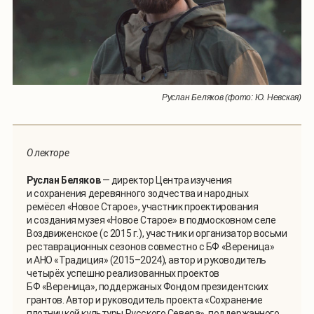
Руслан Беляков (фото: Ю. Невская)
О лекторе
Руслан Беляков
— директор Центра изучения
и сохранения деревянного зодчества и народных
ремёсел «Новое Старое», участник проектирования
и создания музея «Новое Старое» в подмосковном селе
Воздвиженское (с 2015 г.), участник и организатор восьми
реставрационных сезонов совместно с БФ «Вереница»
и АНО «Традиция» (2015–2024), автор и руководитель
четырёх успешно реализованных проектов
БФ «Вереница», поддержаных Фондом президентских
грантов. Автор и руководитель проекта «Сохранение
плотницкой культуры Русского Севера», поддержанного