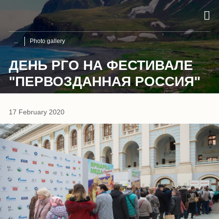
Photo gallery
ДЕНЬ РГО НА ФЕСТИВАЛЕ
"ПЕРВОЗДАННАЯ РОССИЯ"
1
/
32
17 February 2020