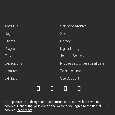
About us
Scientific archive
Regions
Shop
Grants
Library
Projects
Digital library
Travel
Join the Society
Expeditions
Processing of personal data
Lecturer
Terms of use
Exhibition
Site Support
To optimize the design and performance of our
website
we use
© NGO "Russian Geographical Society", 2013-2026
cookies.
Continuing your visit to the
website
you agree to the use of
cookies.
Read more
Terms of use of materials
Policy for the protection and processing of personal data