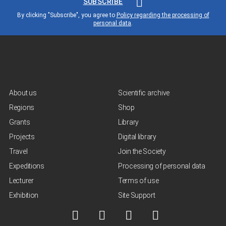
SUBSCRIBE
By clicking "Subscribe", you agree to
Policy regarding the processing of
personal data
.
About us
Scientific archive
Regions
Shop
Grants
Library
Projects
Digital library
Travel
Join the Society
Expeditions
Processing of personal data
Lecturer
Terms of use
Exhibition
Site Support