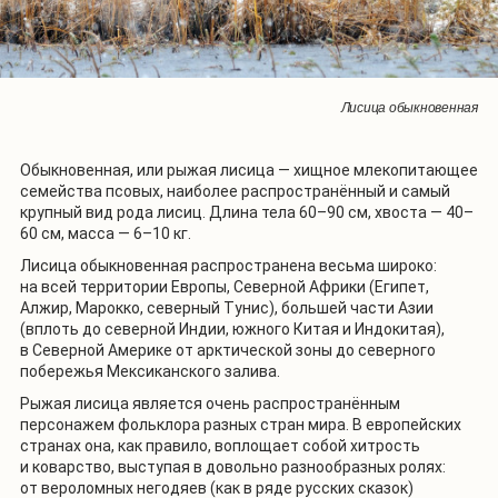
Лисица обыкновенная
Обыкновенная, или рыжая лисица — хищное млекопитающее
семейства псовых, наиболее распространённый и самый
крупный вид рода лисиц. Длина тела 60–90 см, хвоста — 40–
60 см, масса — 6–10 кг.
Лисица обыкновенная распространена весьма широко:
на всей территории Европы, Северной Африки (Египет,
Алжир, Марокко, северный Тунис), большей части Азии
(вплоть до северной Индии, южного Китая и Индокитая),
в Северной Америке от арктической зоны до северного
побережья Мексиканского залива.
Рыжая лисица является очень распространённым
персонажем фольклора разных стран мира. В европейских
странах она, как правило, воплощает собой хитрость
и коварство, выступая в довольно разнообразных ролях:
от вероломных негодяев (как в ряде русских сказок)