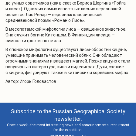
до умных советчиков (как в сказке Бориса Шергина «Пойга
и лиса»). Одним из самых известных лисьих персонажей
является Лис Ренар — персонаж классической
средневековой поэмы «Роман о Лисе».
В месопотамской мифологии лиса — священное животное.
Она служит богине Ки гонцом. В Финляндии лисица —
символ хитрости, но не зла.
В японской мифологии существуют лисы-оборотни кицунэ,
умеющие принимать человеческий облик. Они обладают
огромными знаниями и владеют магией. Позже кицунэ стали
популярны в литературе, кино и видеоиграх. Духи, схожие
с кицунэ, фигурируют также в китайских и корейских мифах.
Автор: Игорь Головастов
Subscribe to the Russian Geographical Society
newsletter.
Once a week - the most interesting news and announcements, recruitment
for the expedition.