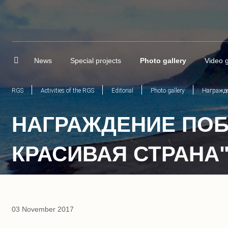
News
Special projects
Photo gallery
Video g
RGS
Activities of the RGS
Editorial
Photo gallery
Награжде
НАГРАЖДЕНИЕ ПОБ
КРАСИВАЯ СТРАНА
03 November 2017