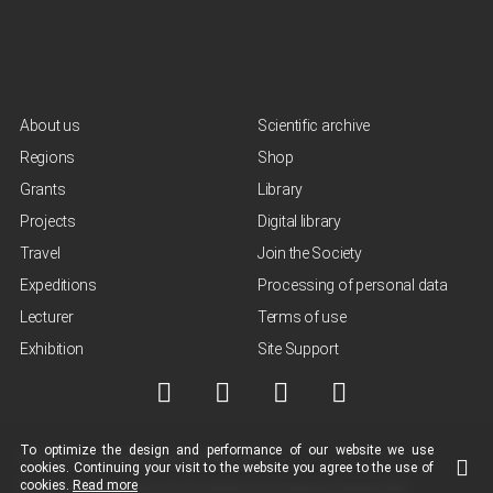
About us
Scientific archive
Regions
Shop
Grants
Library
Projects
Digital library
Travel
Join the Society
Expeditions
Processing of personal data
Lecturer
Terms of use
Exhibition
Site Support
To optimize the design and performance of our
website
we use
© NGO "Russian Geographical Society", 2013-2026
cookies.
Continuing your visit to the
website
you agree to the use of
cookies.
Read more
Terms of use of materials
Policy for the protection and processing of personal data