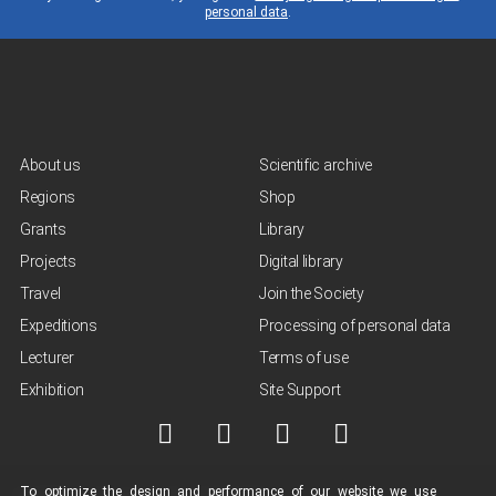
personal data
.
About us
Scientific archive
Regions
Shop
Grants
Library
Projects
Digital library
Travel
Join the Society
Expeditions
Processing of personal data
Lecturer
Terms of use
Exhibition
Site Support
To optimize the design and performance of our
website
we use