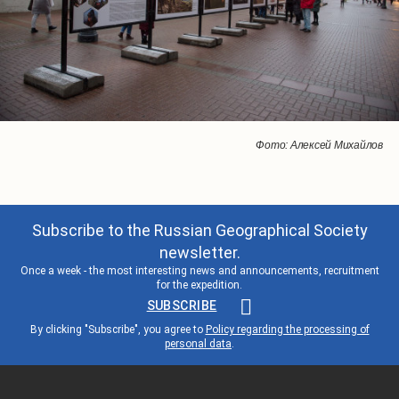
Фото: Алексей Михайлов
Фото: Алексей Михайлов
Фото: Алексей Михайлов
Фото: Алексей Михайлов
Фото: Алексей Михайлов
Фото: Алексей Михайлов
Фото: Алексей Михайлов
Фото: Алексей Михайлов
Фото: Алексей Михайлов
Фото: Алексей Михайлов
Фото: Алексей Михайлов
Фото: Алексей Михайлов
Фото: Алексей Михайлов
Фото: Алексей Михайлов
Фото: Алексей Михайлов
Фото: Алексей Михайлов
Фото: Алексей Михайлов
Фото: Алексей Михайлов
Фото: Алексей Михайлов
Фото: Алексей Михайлов
Subscribe to the Russian Geographical Society
newsletter.
Once a week - the most interesting news and announcements, recruitment
for the expedition.
SUBSCRIBE
By clicking "Subscribe", you agree to
Policy regarding the processing of
personal data
.