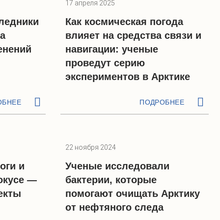
17 апреля 2025
ледники
Как космическая погода
а
влияет на средства связи и
енений
навигации: ученые
проведут серию
экспериментов в Арктике
ОБНЕЕ
ПОДРОБНЕЕ
22 ноября 2024
оги и
Ученые исследовали
окусе —
бактерии, которые
екты
помогают очищать Арктику
от нефтяного следа