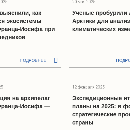
2025
20 мая 2025
выяснили, как
Ученые пробурили 
ся экосистемы
Арктики для анализ
ранца-Иосифа при
климатических изм
ледников
ПОДРОБНЕЕ
ПОДР
25
12 февраля 2025
ция на архипелаг
Экспедиционные ит
Франца-Иосифа —
планы на 2025: в ф
стратегические про
страны