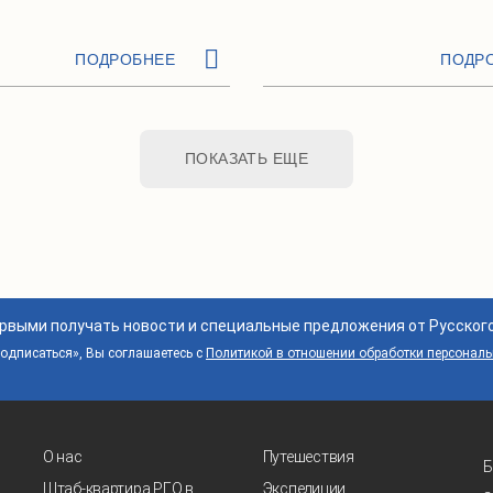
ПОДРОБНЕЕ
ПОДР
ПОКАЗАТЬ ЕЩЕ
ервыми получать новости и специальные предложения от Русског
дписаться», Вы соглашаетесь с
Политикой в отношении обработки персонал
О нас
Путешествия
Б
Штаб-квартира РГО в
Экспедиции