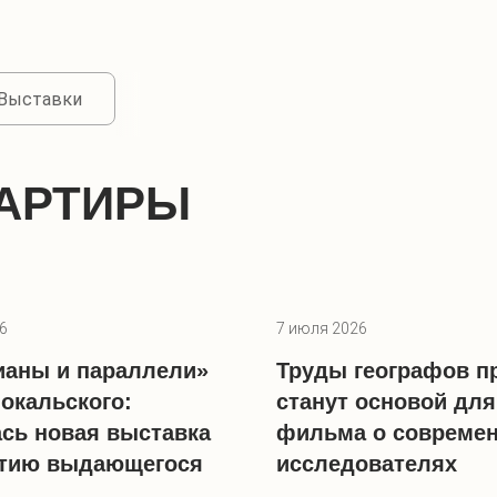
Выставки
ВАРТИРЫ
6
7 июля 2026
аны и параллели»
Труды географов п
окальского:
станут основой для
сь новая выставка
фильма о совреме
етию выдающегося
исследователях