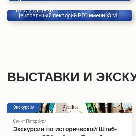
Шокальского
Павловска. Михаил и Елена.
07.07.2026 18:30
Эпоха великой княгини Елены
Центральный лекторий РГО имени Ю.М.
Лекция «Наследники
Шокальского
Павловны»
Павловска. Эпоха Михаила и
Елены»
ВЫСТАВКИ И ЭКСК
Экскурсия
Санкт-Петербург
Экскурсия по исторической Штаб-