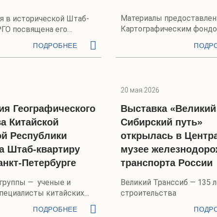
Материалы предоставле
я в исторической Штаб-
Картографическим фонд
РГО посвящена его
еятельности
ПОДРОБНЕЕ
ПОДР
20 мая 2026
ия Географического
Выставка «Великий
а Китайской
Сибирский путь»
й Республики
открылась в Центр
а Штаб-квартиру
музее железнодоро
анкт-Петербурге
транспорта России
 группы — ученые и
Великий Транссиб — 135 л
пециалисты китайских
строительства
етов
ПОДРОБНЕЕ
ПОДР