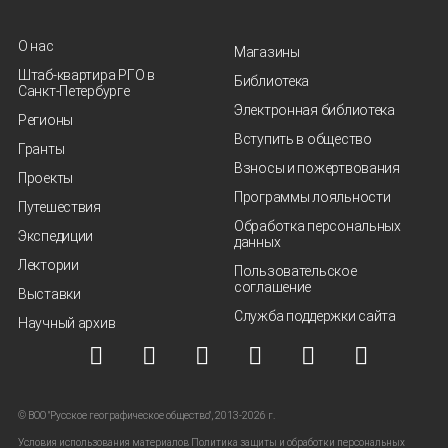
О нас
Магазины
Штаб-квартира РГО в
Библиотека
Санкт‑Петербурге
Электронная библиотека
Регионы
Вступить в общество
Гранты
Взносы и пожертвования
Проекты
Программы лояльности
Путешествия
Обработка персональных
Экспедиции
данных
Лектории
Пользовательское
соглашение
Выставки
Служба поддержки сайта
Научный архив
© ВОО "Русское географическое общество", 2013-2026 г.
Условия использования материалов
Политика защиты и обработки персональных