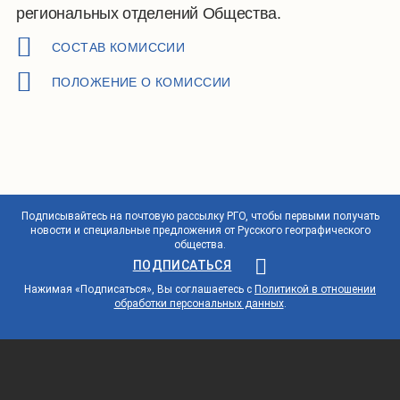
региональных отделений Общества.
СОСТАВ КОМИССИИ
ПОЛОЖЕНИЕ О КОМИССИИ
Подписывайтесь на почтовую рассылку РГО, чтобы первыми получать
новости и специальные предложения от Русского географического
общества.
ПОДПИСАТЬСЯ
Нажимая «Подписаться», Вы соглашаетесь с
Политикой в отношении
обработки персональных данных
.