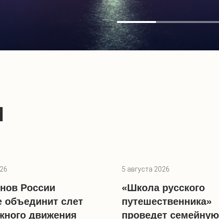
И
026
5 августа 2026
онов России
«Школа русского
 объединит слет
путешественника»
жного движения
проведет семейную