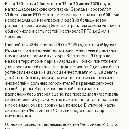
В год 180-летия Общества,
с 12 по 20 июля 2025 года
,
на площадке московского парка «Зарядье» состоялся
VI Фестиваль РГО
. Его посетителями стали около
600 тыс.
неравнодушных к географии людей из большинства
регионов России и зарубежных стран, тем самым увеличив
общую численность гостей Фестивалей РГО до 2 млн
человек.
Главной темой Фестиваля РГО в 2025 году стали
«Чудеса
России»
— заповедные территории, животные и растения,
памятники истории и культуры. Фестиваль РГО прошел
на всей территории парка «Зарядье». Точкой притяжения
для посетителей стала Площадь регионов. Здесь же была
установлена одна из двух сцен Фестиваля РГО. За девять
дней на ней выступили десятки творческих коллективов,
ансамблей и сольных исполнителей из разных регионов
нашей страны. В противоположной части парка
расположилась вторая сцена, где проводился Фестиваль
экологической музыки. Артисты исполняли танцевальные
и песенные номера, созвучные природе. В уличной части
экспозиции Фестиваля РГО были представлены арт-
инсталляции.
Одной из самых посещаемых локаций Фестиваля РГО стал