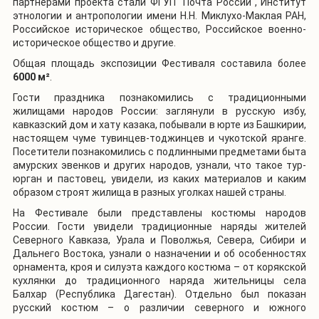
партнёрами проекта стали ФГУП "Почта России", Институт
этнологии и антропологии имени Н.Н. Миклухо-Маклая РАН,
Российское историческое общество, Российское военно-
историческое общество и другие.
Общая площадь экспозиции Фестиваля составила более
6000 м²
.
Гости праздника познакомились с традиционными
жилищами народов России: заглянули в русскую избу,
кавказский дом и хату казака, побывали в юрте из Башкирии,
настоящем чуме тувинцев-тоджинцев и чукотской яранге.
Посетители познакомились с подлинными предметами быта
амурских эвенков и других народов, узнали, что такое тур-
юрган и пастовец, увидели, из каких материалов и каким
образом строят жилища в разных уголках нашей страны.
На Фестивале были представлены костюмы народов
России. Гости увидели традиционные наряды жителей
Северного Кавказа, Урала и Поволжья, Севера, Сибири и
Дальнего Востока, узнали о назначении и об особенностях
орнамента, кроя и силуэта каждого костюма – от корякской
кухлянки до традиционного наряда жительницы села
Балхар (Республика Дагестан). Отдельно был показан
русский костюм – о различии северного и южного