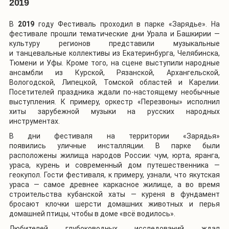
2019
В
2019
году Фестиваль проходил в парке «Зарядье». На
фестивале прошли тематические дни Урала и Башкирии —
культуру регионов представили музыкальные
и танцевальные коллективы из Екатеринбурга, Челябинска,
Тюмени и Уфы. Кроме того, на сцене выступили народные
ансамбли из Курской, Рязанской, Архангельской,
Вологодской, Липецкой, Томской областей и Карелии.
Посетителей праздника ждали по-настоящему необычные
выступления. К примеру, оркестр «Перезвоны» исполнил
хиты зарубежной музыки на русских народных
инструментах.
В дни фестиваля на территории «Зарядья»
появились уличные инсталляции. В парке были
расположены жилища народов России: чум, юрта, яранга,
ураса, курень и современный дом путешественника —
геокупол. Гости фестиваля, к примеру, узнали, что якутская
ураса — самое древнее каркасное жилище, а во время
строительства кубанской хаты — куреня в фундамент
бросают клочки шерсти домашних животных и перья
домашней птицы, чтобы в доме «всё водилось».
Любителей глубоководных исследований ждал