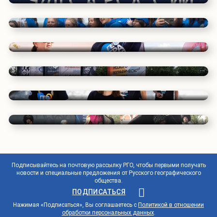
Фестиваль РГО - 2025
Фестиваль РГО - 2022
Фестиваль РГО – C 13 по 22 сентября 2019
Фестиваль РГО - 2017
Фестиваль РГО - 2015
Фестиваль РГО - 2014
Подписывайтесь на почтовую рассылку РГО, чтобы первыми получать
новости и специальные предложения от Русского географического
общества.
ПОДПИСАТЬСЯ
Нажимая «Подписаться», Вы соглашаетесь с
Политикой в отношении
обработки персональных данных
.