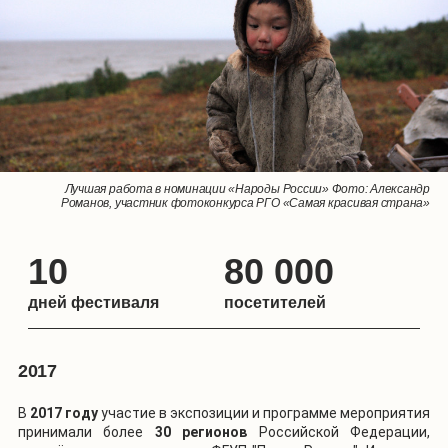
Лучшая работа в номинации «Самая красивая страна. Пейзаж». Фото:
Лучшая работа в номинации «Мир в наших руках». Фото: Дмитрий
Лучшая работа в номинации «Народы России» Фото: Александр
Сергей Иванов, участник фотоконкурса РГО «Самая красивая страна»
Романов, участник фотоконкурса РГО «Самая красивая страна»
Уткин, участник фотоконкурса РГО «Самая красивая страна»
10
80 000
дней фестиваля
посетителей
2017
В
2017 году
участие в экспозиции и программе мероприятия
принимали более
30 регионов
Российской Федерации,