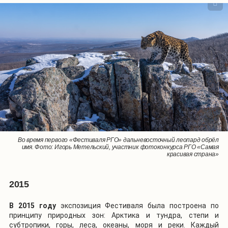
Начиная с первого «Фестиваля РГО» волонтёрское движение занимало
Во время первого «Фестиваля РГО» дальневосточный леопард обрёл
Создание действующего проекта «Экспедиция Арктика» на первом
«Фестивале РГО». Фото: Владимир Мельник, участник фотоконкурса
важную роль в проведении события. Фото: Алексей Михайлов/пресс-
имя. Фото: Игорь Метельский, участник фотоконкурса РГО «Самая
РГО «Самая красивая страна»
красивая страна»
служба РГО
2015
В 2015 году
экспозиция Фестиваля была построена по
принципу природных зон: Арктика и тундра, степи и
субтропики, горы, леса, океаны, моря и реки. Каждый