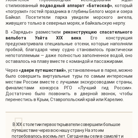
стилизованный
подводный аппарат «Батискаф»
, который
«погрузил» гостей праздника в глубины Белого моря и озера
Байкал. Посетители парка увидели морского ангела,
живущего только в северных морях, и байкальскую нерпу.
В «Зарядье» разместили
реконструкцию спасательного
вельбота Уайта XIX века
. Его конструкция
предусматривала специальные отсеки, которые наполняли
пробкой, благодаря чему судно становилось практически
непотопляемым — даже полностью заполненное водой, оно
оставалось на плаву вместе с командой и пассажирами.
Через
«двери путешествий»
, установленные в парке, можно
было совершить виртуальные туры по самым интересным
местам России вместе с лучшими экскурсоводами страны,
финалистами конкурса РГО «Лучший гид России».
Достаточно было позвонить в дверной звонок, чтобы
перенестись в Крым, Ставропольский край или Карелию.
В XIX столетии первооткрыватели совершили большое
путешествие через всю нашу страну. На это им
потребовалось восемь лет. Сегодня вы сели в самолёт и