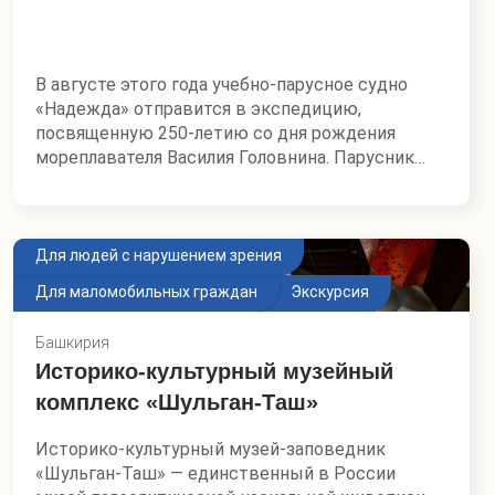
звездами, что кажутся невероятно близкими в
этой пустынной тишине, а самое главное —
помочь ученым собрать данные о
традиционном быте берберов, коренных
В августе этого года учебно-парусное судно
жителей Северной Африки, и их ритуалах, столь
«Надежда» отправится в экспедицию,
важных для понимания механизмов выживания
посвященную 250-летию со дня рождения
в условиях пустыни.
мореплавателя Василия Головнина. Парусник
пройдет по маршруту Сахалин — Владивосток.
Фрегат частично повторит пути великих
русских исследователей — Василия Головнина,
Витуса Беринга, Ивана Крузенштерна и
Для людей с нарушением зрения
Геннадия Невельского. Организаторами проекта
Для маломобильных граждан
Экскурсия
выступают ФГУП «Росморпорт», МГУ имени
адмирала Г. И. Невельского и морской клуб
Башкирия
«ПОД ПАРУСАМИ», сохраняющие традиции
Историко-культурный музейный
подготовки профессиональных моряков,
морских открытий и научных исследований.
комплекс «Шульган-Таш»
Русское географическое общество совместно
Историко-культурный музей-заповедник
с морским клубом «ПОД ПАРУСАМИ»
«Шульган-Таш» — единственный в России