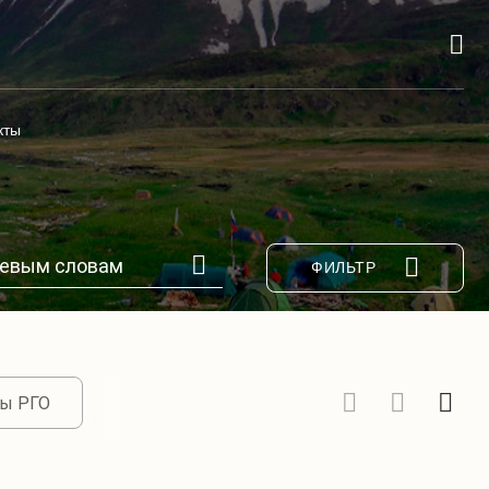
кты
ФИЛЬТР
ы РГО