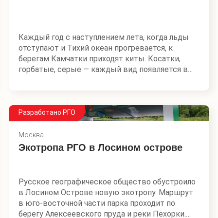
практически невозможно попасть рядовому
пакетному туристу. Мы преодолеем сотню
километров вдоль побережья, зайдем в
живописные бухты и губы, попадем в места
Каждый год с наступлением лета, когда льды
воинской славы, заброшенные гроты и стоянки
отступают и Тихий океан прогревается, к
кораблей.
берегам Камчатки приходят киты. Косатки,
горбатые, серые — каждый вид появляется в
свое время и в особом месте. В теплые бухты
их влекут богатые кормовые угодья — места
летнего нагула.
Разработано РГО
Русское географическое общество совместно
с Институтом проблем экологии и эволюции
Москва
им. А. Н. Северцова и Кроноцким
Экотропа РГО в Лосином острове
государственным заповедником разработало
морское экспедиционное путешествие
навстречу китам. Вместе с учеными на борту
Русское географическое общество обустроило
судна мы отправимся на поиски морских
в Лосином Острове новую экотропу. Маршрут
гигантов, примем участие в фотофиксации
в юго-восточной части парка проходит по
и обновлении «паспортов» серых китов.
берегу Алексеевского пруда и реки Пехорки.