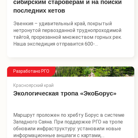
внимание величественным фасадом – крупные
сибирским староверам и на поиски
формы темного, необработанного камня в
последних кетов
отделке нижнего этажа в сочетании с
изысканной светлой поверхностью верхних
Эвенкия – удивительный край, покрытый
этажей придают зданию вид строгий и
нетронутой первозданной труднопроходимой
торжественный, подчеркивая его особое
тайгой, прорезанной множеством горных рек.
назначение.
Наша экспедиция отправится 600-
километровым сплавом по реке Подкаменная
Тунгуска – «Сибирской жемчужине», где
скалистые берега реки с базальтовыми
столбами сменяются яркой зеленью тайги,
Разработано РГО
нескончаемой до горизонта.
Красноярский край
Мы будем ловить ленка и тайменя в горных
Экологическая тропа «ЭкоБорус»
притоках Подкаменной, прямо из реки пить
чистейшую воду, наблюдать за охотой местных,
погостим в чуме у эвенков-оленеводов,
Маршрут проложен по хребту Борус в системе
заночуем у последних кетов и поговорим с
Западного Саяна. При поддержке РГО на тропе
хранителями их уникального языка, сходим в
обновили инфраструктуру: установили новые
баню у старообрядцев и обсудим за чаем их
информационные аншлаги с картами,