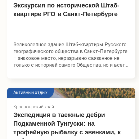
Экскурсия по исторической Штаб-
Вы узнаете, почему в середине XIX века
квартире РГО в Санкт-Петербурге
возникла необходимость в создании Общества,
как его деятельность была связана с задачами
государственной важности — освоением новых
территорий, научным описанием огромной
страны и укреплением авторитета Российской
Великолепное здание Штаб-квартиры Русского
Империи. А еще — познакомитесь и с
географического общества в Санкт-Петербурге
современной жизнью РГО: как в эпоху
– знаковое место, неразрывно связанное не
цифровых технологий продолжается великое
только с историей самого Общества, но и всего
дело первооткрывателей, как планируются и –
государства. Желая подчеркнуть
самое главное – реализуются экспедиции XXI
исключительную значимость географических
века.
открытий и научных исследований,
совершенных русскими учеными и
Активный отдых
путешественниками, выдающийся архитектор
Гавриил Барановский создает для Общества в
Красноярский край
1908 году настоящий архитектурный шедевр.
Экспедиция в таежные дебри
Подкаменной Тунгуски: на
Расположенное в историческом центре Санкт-
трофейную рыбалку с эвенками, к
Петербурга, оно неизменно привлекает