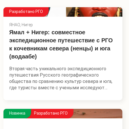
Разработано РГО
ЯНАО, Нигер
Ямал + Нигер: совместное
экспедиционное путешествие с РГО
к кочевникам севера (ненцы) и юга
(водаабе)
Вторая часть уникального экспедиционного
путешествия Русского географического
общества по сравнению культур севера и юга,
где туристы вместе с учеными исследуют
жизнь коренных малочисленных народов
изнутри. В прошлый раз мы отправлялись в
тропики Индонезии, в этот раз под прицелом
энтузиастов — страна в самом сердце Африки.
Новинка
Разработано РГО
Экспедиционное путешествие РГО и Mzungu