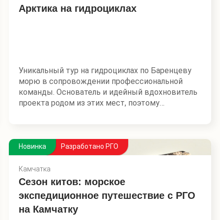
Арктика на гидроциклах
Экскурсия показывает историю РГО не только
через даты и события, но прежде всего через
личности – тех, кто открывал новые
территории, изучал народы, составлял карты,
организовывал экспедиции и превращал
географию в дело государственного значения.
Уникальный тур на гидроциклах по Баренцеву
морю в сопровождении профессиональной
команды. Основатель и идейный вдохновитель
проекта родом из этих мест, поэтому
участников экспедиции ждут самые
невероятные локации и проверенные
маршруты.
Новинка
Разработано РГО
Основная идея этого маршрута — совместить
географическую, гастрономическую,
Камчатка
культурную и спортивную составляющую.
Сезон китов: морское
Участникам экспедиции предоставляется
экспедиционное путешествие с РГО
возможность побывать в тех местах
на Камчатку
арктического побережья Баренцева моря, куда