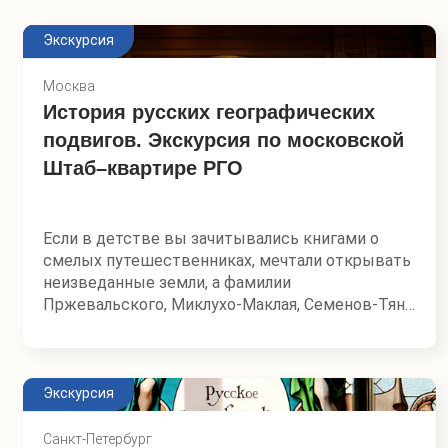
Экскурсия
Москва
История русских географических
подвигов. Экскурсия по московской
Штаб–квартире РГО
Если в детстве вы зачитывались книгами о
смелых путешественниках, мечтали открывать
неизведанные земли, а фамилии
Пржевальского, Миклухо-Маклая, Семенов-Тян-
Шанского или Литке для вас не имена из
учебника, а настоящие герои — добро
пожаловать в Штаб-квартиру Русского
географического общества, место, где оживает
Экскурсия
история великих исследований, экспедиций и
открытий.
Санкт-Петербург