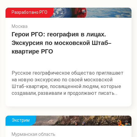
Разработано РГО
Москва
Герои РГО: география в лицах.
Экскурсия по московской Штаб–
квартире РГО
Русское географическое общество приглашает
на новую экскурсию по своей московской
Штаб-квартире, посвященной людям, которые
создавали, развивали и продолжают писать
историю отечественной географии. Вы узнаете,
кто стоял у истоков РГО в 1845 году, какую роль
сыграли первые учредители, исследователи,
мореплаватели, этнографы, полярники и
Экстрим
меценаты, кто они – современные герои
географической науки.
Мурманская область