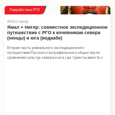
Разработано РГО
ЯНАО, Нигер
Ямал + Нигер: совместное экспедиционное
путешествие с РГО к кочевникам севера
(ненцы) и юга (водаабе)
Вторая часть уникального экспедиционного
путешествия Русского географического общества по
сравнению культур севера и юга, где туристы вместе с
учеными исследуют жизнь коренных малочисленных
народов изнутри. В прошлый раз мы отправлялись в
тропики Индонезии, в этот раз под прицелом энтузиастов
— страна в самом сердце Африки.
Экспедиционное путешествие РГО и Mzungu Expeditions
разработано совместно с Музеем антропологии и
этнографии им. Петра Великого (Кунсткамера) РАН, а
также с Европейским Университетом. Путешественников
будут сопровождать ученые-этнографы и эксперты РГО
— такой профессиональный состав группы поможет