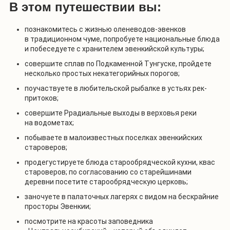
В этом путешествии вы:
познакомитесь с жизнью оленеводов-эвенков
в традиционном чуме, попробуете национальные блюда
и побеседуете с хранителем эвенкийской культуры;
совершите сплав по Подкаменной Тунгуске, пройдете
несколько простых некатегорийных порогов;
поучаствуете в любительской рыбалке в устьях рек-
притоков;
совершите Ррадиальные выходы в верховья реки
на водометах;
побываете в малоизвестных поселках эвенкийских
староверов;
продегустируете блюда старообрядческой кухни, квас
староверов; по согласованию со старейшинами
деревни посетите старообрядческую церковь;
заночуете в палаточных лагерях с видом на бескрайние
просторы Эвенкии;
посмотрите на красоты заповедника