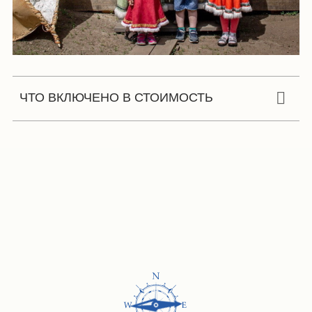
ЧТО ВКЛЮЧЕНО В СТОИМОСТЬ
перелет Красноярск — Байкит,
перелет Бор — Красноярск,
перелет на вертолете из Суломая в Байкит (если будет
по расписанию),
проживание в гостевом доме / местой гостинице
в с. Байкит,
проживание в палатках в кемпинге, на основе
двухместного,
снаряжение для лагеря: все необходимое, включая
палатки и коврики. Костровое, кухонное снаряжение,
посуда, кают-компания, походная баня;