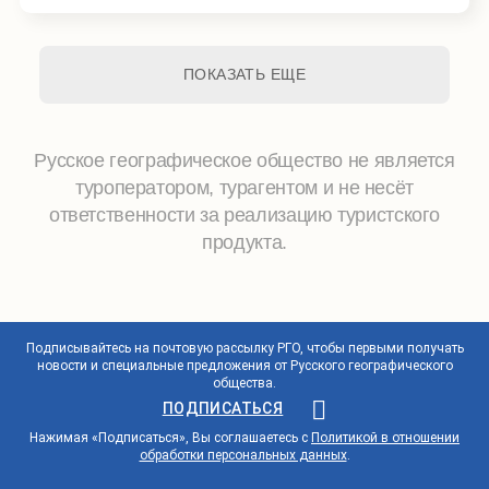
максимально глубоко погрузить участников в культурный
и исторический контекст изучаемых племен и показать,
как антропологи работают в поле. Вместе мы попробуем
ответить на вопрос: так ли уж сильно отличается стиль
ПОКАЗАТЬ ЕЩЕ
жизни людей севера и юга?
Русское географическое общество не является
туроператором, турагентом и не несёт
ответственности за реализацию туристского
продукта.
Подписывайтесь на почтовую рассылку РГО, чтобы первыми получать
новости и специальные предложения от Русского географического
общества.
ПОДПИСАТЬСЯ
Нажимая «Подписаться», Вы соглашаетесь с
Политикой в отношении
обработки персональных данных
.