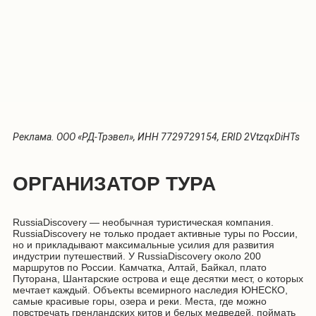
Реклама. ООО «РД-Трэвел», ИНН 7729729154, ERID
2VtzqxDiHTs
ОРГАНИЗАТОР ТУРА
RussiaDiscovery — необычная туристическая компания.
RussiaDiscovery не только продает активные туры по России,
но и прикладывают максимальные усилия для развития
индустрии путешествий. У RussiaDiscovery около 200
маршрутов по России. Камчатка, Алтай, Байкал, плато
Путорана, Шантарские острова и еще десятки мест, о которых
мечтает каждый. Объекты всемирного наследия ЮНЕСКО,
самые красивые горы, озера и реки. Места, где можно
повстречать гренландских китов и белых медведей, поймать