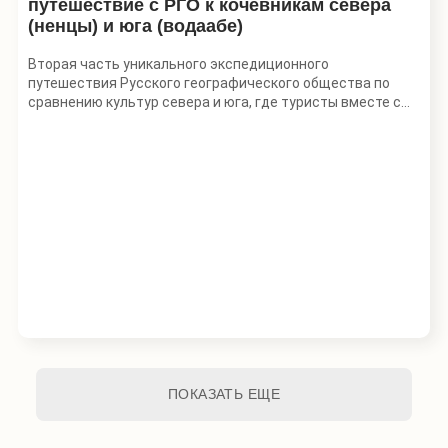
путешествие с РГО к кочевникам севера
(ненцы) и юга (водаабе)
Вторая часть уникального экспедиционного
путешествия Русского географического общества по
сравнению культур севера и юга, где туристы вместе с
учеными исследуют жизнь коренных малочисленных
народов изнутри. В прошлый раз мы отправлялись в
тропики Индонезии, в этот раз под прицелом энтузиастов
— страна в самом сердце Африки.
Экспедиционное путешествие РГО и Mzungu Expeditions
разработано совместно с Музеем антропологии и
этнографии им. Петра Великого (Кунсткамера) РАН, а
также с Европейским Университетом. Путешественников
будут сопровождать ученые-этнографы и эксперты РГО
— такой профессиональный состав группы поможет
максимально глубоко погрузить участников в культурный
и исторический контекст изучаемых племен и показать,
как антропологи работают в поле. Вместе мы попробуем
ответить на вопрос: так ли уж сильно отличается стиль
ПОКАЗАТЬ ЕЩЕ
жизни людей севера и юга?