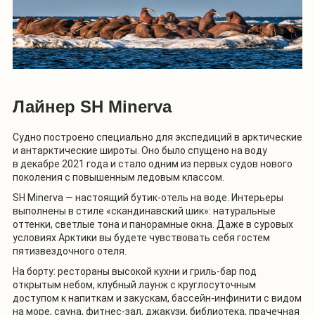
Лайнер SH Minerva
Судно построено специально для экспедиций в арктические
и антарктические широты. Оно было спущено на воду
в декабре 2021 года и стало одним из первых судов нового
поколения с повышенным ледовым классом.
SH Minerva — настоящий бутик-отель на воде. Интерьеры
выполнены в стиле «скандинавский шик»: натуральные
оттенки, светлые тона и панорамные окна. Даже в суровых
условиях Арктики вы будете чувствовать себя гостем
пятизвездочного отеля.
На борту: рестораны высокой кухни и гриль-бар под
открытым небом, клубный лаунж с круглосуточным
доступом к напиткам и закускам, бассейн-инфинити с видом
на море, сауна, фитнес-зал, джакузи, библиотека, прачечная