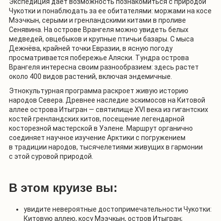
Экспедиция дает возможность познакомиться с природой
Чукотки и понаблюдать за ее обитателями: моржами на косе
Мээчкын, серыми и гренландскими китами в проливе
Сенявина. На острове Врангеля можно увидеть белых
медведей, овцебыков и крупные птичьи базары. С мыса
Дежнёва, крайней точки Евразии, в ясную погоду
просматривается побережье Аляски. Тундра острова
Врангеля интересна своим разнообразием: здесь растет
около 400 видов растений, включая эндемичные.
Этнокультурная программа раскроет живую историю
народов Севера. Древнее наследие эскимосов на Китовой
аллее острова Итыгран — святилище XVI века из гигантских
костей гренландских китов, посещение легендарной
косторезной мастерской в Уэлене. Маршрут органично
соединяет научное изучение Арктики с погружением
в традиции народов, тысячелетиями живущих в гармонии
с этой суровой природой.
В этом круизе вы:
увидите невероятные достопримечательности Чукотки:
Китовую аллею, косу
Мээчкын, остров Итыгран;