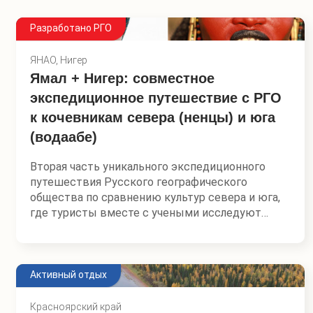
Разработано РГО
ЯНАО, Нигер
Ямал + Нигер: совместное
экспедиционное путешествие с РГО
к кочевникам севера (ненцы) и юга
(водаабе)
Вторая часть уникального экспедиционного
путешествия Русского географического
общества по сравнению культур севера и юга,
где туристы вместе с учеными исследуют
жизнь коренных малочисленных народов
изнутри. В прошлый раз мы отправлялись в
тропики Индонезии, в этот раз под прицелом
энтузиастов — страна в самом сердце Африки.
Активный отдых
Экспедиционное путешествие РГО и Mzungu
Красноярский край