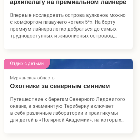
архипелагу на премиальном лайнере
морских открытий и научных исследований.
Впервые исследовать острова вулканов можно
Русское географическое общество совместно
с комфортом плавучего «отеля 5*». На борту
с морским клубом «ПОД ПАРУСАМИ»
премиум-лайнера легко добраться до самых
разработало это экспедиционное путешествие
труднодоступных и живописных островов,
для погружения участников в жизнь корабля.
каждое утро просыпаясь в новой локации. Это
Вместе с координаторами морского клуба и
путешествие — возможность совместить
опытными мореходами «Надежды» научимся
комфорт и погружение в дикую природу:
ставить паруса и будем управлять 100-
участников ждут трекинги и восхождения,
Отдых с детьми
метровым судном.
каякинг и сапбординг, купание в термальных
источниках и рыбалка.
Мурманская область
Охотники за северным сиянием
Маршрут открывает возможность
исследовать необитаемые острова Курильской
Путешествие к берегам Северного Ледовитого
гряды. За одно путешествие участники посетят
океана, в знаменитую Териберку включает
сразу Северные, Средние и Южные Курилы,
в себя различные лаборатории и практикумы
увидят знаменитые вулканы и уникальные
для детей в «Полярной Академии», на которых
природные объекты. Программа включает
вы узнаете об уникальном природном явлении —
лекции об истории, геологии, флоре и фауне
Северном сиянии, научитесь прогнозировать
региона.