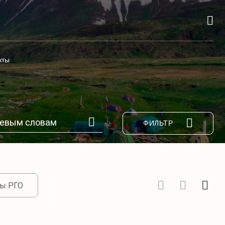
кты
ФИЛЬТР
ы РГО