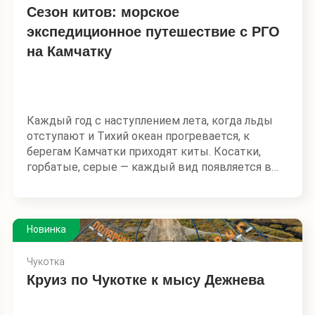
культурную и спортивную составляющую.
Сезон китов: морское
Участникам экспедиции предоставляется
экспедиционное путешествие с РГО
возможность побывать в тех местах
на Камчатку
арктического побережья Баренцева моря, куда
практически невозможно попасть рядовому
пакетному туристу. Мы преодолеем сотню
километров вдоль побережья, зайдем в
живописные бухты и губы, попадем в места
Каждый год с наступлением лета, когда льды
воинской славы, заброшенные гроты и стоянки
отступают и Тихий океан прогревается, к
кораблей.
берегам Камчатки приходят киты. Косатки,
горбатые, серые — каждый вид появляется в
свое время и в особом месте. В теплые бухты
их влекут богатые кормовые угодья — места
летнего нагула.
Новинка
Русское географическое общество совместно
с Институтом проблем экологии и эволюции
Чукотка
им. А. Н. Северцова и Кроноцким
Круиз по Чукотке к мысу Дежнева
государственным заповедником разработало
морское экспедиционное путешествие