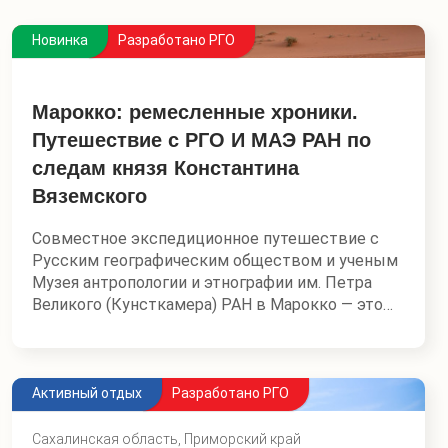
Новинка
Разработано РГО
Марокко: ремесленные хроники.
Путешествие с РГО И МАЭ РАН по
следам князя Константина
Вяземского
Совместное экспедиционное путешествие с
Русским географическим обществом и ученым
Музея антропологии и этнографии им. Петра
Великого (Кунсткамера) РАН в Марокко — это
редчайшая возможность всесторонне
погрузиться в глубину берберских традиций.
Вместе мы совершим захватывающее
Активный отдых
Разработано РГО
путешествие от Атлантического океана через
величественные Атласские горы до песков
Сахалинская область, Приморский край