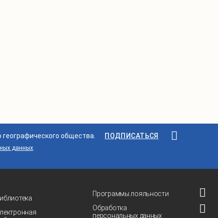
снежные бури, определять снежинки по типу,
познакомитесь с чудесными ездовыми
собаками, сможете увидеть гренландских
тюленей и впечатляющее природное шоу —
Северное сияние.
Именно сюда, в Териберскую бухту,
на территорию природного парка «Териберка»
заходят горбатые киты, белые киты, тюлени,
кольчатые нерпы, морские зайцы и моржи,
а северное сияние, если повезет можно
наблюдать прямо из панорамного окна своего
номера.
о географического общества.
ПОДПИСАТЬСЯ
ьных данных
.
Программы лояльности
иблиотека
Обработка
лектронная
персональных данных