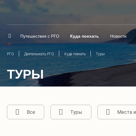
Путешествия с РГО
Куда поехать
Новости
РГО
Деятельность РГО
Куда поехать
Туры
ТУРЫ
Все
Туры
Места и