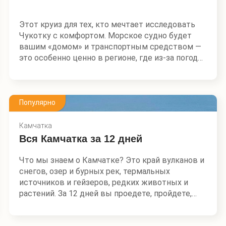
навстречу китам. Вместе с учеными на борту
судна мы отправимся на поиски морских
Этот круиз для тех, кто мечтает исследовать
гигантов, примем участие в фотофиксации
Чукотку с комфортом. Морское судно будет
и обновлении «паспортов» серых китов.
вашим «домом» и транспортным средством —
это особенно ценно в регионе, где из-за погоды
перелеты отменяются в 50% случаев, а отелей в
некоторых локациях может не быть совсем. Вы
будете проживать в уютных каютах и
просыпаться каждый день в новом месте. Вас
Популярно
ждут ежедневные высадки и глубокое
погружение в мир самобытной Чукотки.
Камчатка
Вся Камчатка за 12 дней
Маршрут включает труднодоступные точки,
доступ к которым возможен только на судне —
Что мы знаем о Камчатке? Это край вулканов и
например, остров Ратманова. Каждый день
снегов, озер и бурных рек, термальных
планируются высадки на нетронутые острова
источников и гейзеров, редких животных и
и посещение национальных поселков.
растений. За 12 дней вы проедете, пройдете,
В программе — изучение исторических
проплывете практически всю Камчатку!
и природных памятников, таких как Китовая
аллея и мыс Дежнева.