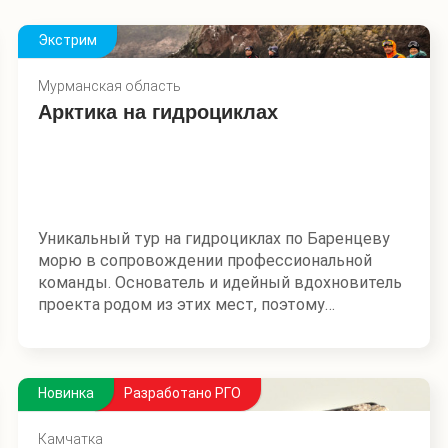
Экстрим
Мурманская область
Арктика на гидроциклах
Уникальный тур на гидроциклах по Баренцеву
морю в сопровождении профессиональной
команды. Основатель и идейный вдохновитель
проекта родом из этих мест, поэтому
участников экспедиции ждут самые
невероятные локации и проверенные
маршруты.
Новинка
Разработано РГО
Основная идея этого маршрута — совместить
географическую, гастрономическую,
Камчатка