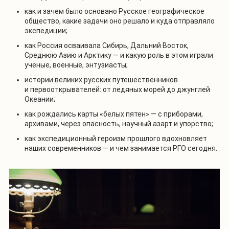
как и зачем было основано Русское географическое
общество, какие задачи оно решало и куда отправляло
экспедиции;
как Россия осваивала Сибирь, Дальний Восток,
Среднюю Азию и Арктику — и какую роль в этом играли
ученые, военные, энтузиасты;
истории великих русских путешественников
и первооткрывателей: от ледяных морей до джунглей
Океании;
как рождались карты «белых пятен» — с приборами,
архивами, через опасность, научный азарт и упорство;
как экспедиционный героизм прошлого вдохновляет
наших современников — и чем занимается РГО сегодня.