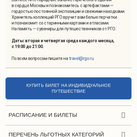
в сердце Москвы и познакомитесь с артефактами —
гордостью постоянной экспозиции и свежими находками.
Хранитель коллекций РГО вручит вам белые перчатки
и познакомит со старинными картами и атласами.
На память — сувениры для путешественников от РГО.
Даты: вторая и четвертая среда каждого месяца,
с
19:00 до 21:00.
По всем вопросам пишите на
travel@rgo.ru
.
КУПИТЬ БИЛЕТ НА ИНДИВИДУАЛЬНОЕ
ПУТЕШЕСТВИЕ
РАСПИСАНИЕ И БИЛЕТЫ
Экскурсия 60 минут в составе сборной
ПЕРЕЧЕНЬ ЛЬГОТНЫХ КАТЕГОРИЙ