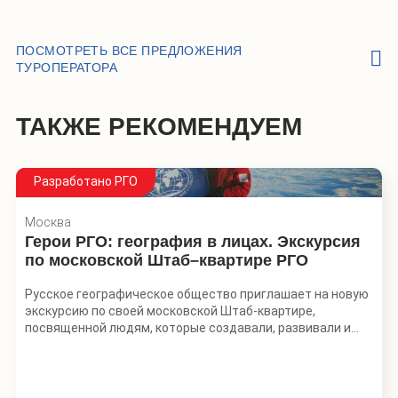
ПОСМОТРЕТЬ ВСЕ ПРЕДЛОЖЕНИЯ
ТУРОПЕРАТОРА
ТАКЖЕ РЕКОМЕНДУЕМ
Разработано РГО
Москва
Герои РГО: география в лицах. Экскурсия
по московской Штаб–квартире РГО
Русское географическое общество приглашает на новую
экскурсию по своей московской Штаб-квартире,
посвященной людям, которые создавали, развивали и
продолжают писать историю отечественной географии.
Вы узнаете, кто стоял у истоков РГО в 1845 году, какую
роль сыграли первые учредители, исследователи,
мореплаватели, этнографы, полярники и меценаты, кто