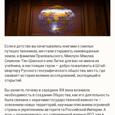
Если в детстве вы зачитывались книгами о смелых
путешественниках, мечтали открывать неизведанные
земли, а фамилии Пржевальского, Миклухо-Маклая,
Семенов-Тян-Шанского или Литке для вас не имена из
учебника, а настоящие герои — добро пожаловать в Штаб-
квартиру Русского географического общества, место, где
оживает история великих исследований, экспедиций и
открытий.
Вы узнаете, почему в середине XIX века возникла
необходимость в создании Общества, как его деятельность
была связана с задачами государственной важности —
освоением новых территорий, научным описанием огромной
страны и укреплением авторитета Российской Империи. А
еще — познакомитесь и с современной жизнью РГО: как в