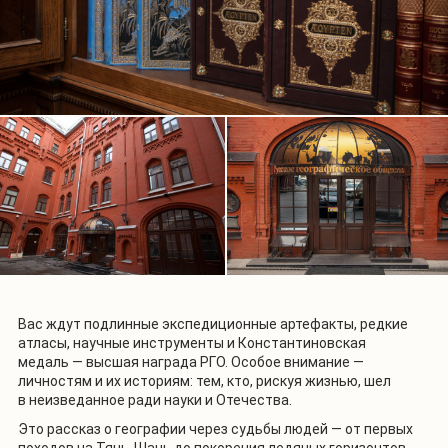
Вас ждут подлинные экспедиционные артефакты, редкие
атласы, научные инструменты и Константиновская
медаль — высшая награда РГО. Особое внимание —
личностям и их историям: тем, кто, рискуя жизнью, шел
в неизведанное ради науки и Отечества.
Это рассказ о географии через судьбы людей — от первых
походов на Тянь-Шань до покорения ледяных горизонтов