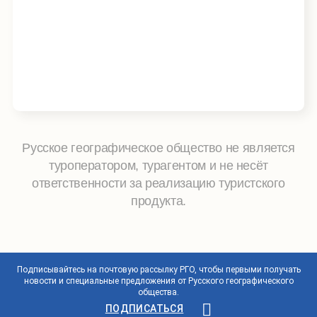
они – современные герои географической науки.
Экскурсия показывает историю РГО не только через
даты и события, но прежде всего через личности – тех,
кто открывал новые территории, изучал народы,
составлял карты, организовывал экспедиции и
превращал географию в дело государственного
значения.
Русское географическое общество не является
туроператором, турагентом и не несёт
ответственности за реализацию туристского
продукта.
Подписывайтесь на почтовую рассылку РГО, чтобы первыми получать
новости и специальные предложения от Русского географического
общества.
ПОДПИСАТЬСЯ