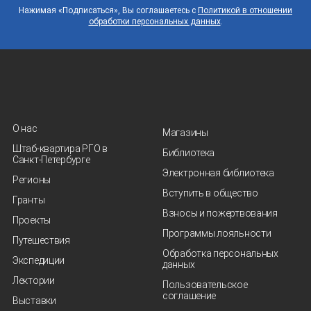
Нажимая «Подписаться», Вы соглашаетесь с
Политикой в отношении
обработки персональных данных
.
О нас
Магазины
Штаб-квартира РГО в
Библиотека
Санкт‑Петербурге
Электронная библиотека
Регионы
Вступить в общество
Гранты
Взносы и пожертвования
Проекты
Программы лояльности
Путешествия
Обработка персональных
Экспедиции
данных
Лектории
Пользовательское
соглашение
Выставки