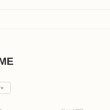
МЕ
ти