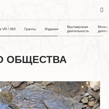
Выставочная
Молод
 VR / 360
Гранты
Издания
деятельность
деятел
О ОБЩЕСТВА