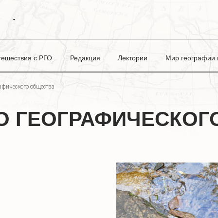
тешествия с РГО
Редакция
Лектории
Мир географии в
рафического общества
О ГЕОГРАФИЧЕСКОГ