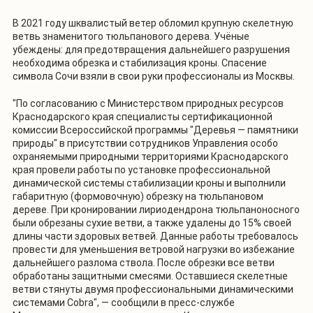
В 2021 году шквалистый ветер обломил крупную скелетную
ветвь знаменитого тюльпанового дерева. Учёные
убеждены: для предотвращения дальнейшего разрушения
необходима обрезка и стабилизация кроны. Спасение
символа Сочи взяли в свои руки профессионалы из Москвы.
"По согласованию с Министерством природных ресурсов
Краснодарского края специалисты сертификационной
комиссии Всероссийской программы "Деревья — памятники
природы" в присутствии сотрудников Управления особо
охраняемыми природными территориями Краснодарского
края провели работы по установке профессиональной
динамической системы стабилизации кроны и выполнили
габаритную (формовочную) обрезку на тюльпановом
дереве. При кронировании лириодендрона тюльпаноносного
были обрезаны сухие ветви, а также удалены до 15% своей
длины части здоровых ветвей. Данные работы требовалось
провести для уменьшения ветровой нагрузки во избежание
дальнейшего разлома ствола. После обрезки все ветви
обработаны защитными смесями. Оставшиеся скелетные
ветви стянуты двумя профессиональными динамическими
системами Cobra", — сообщили в пресс-службе