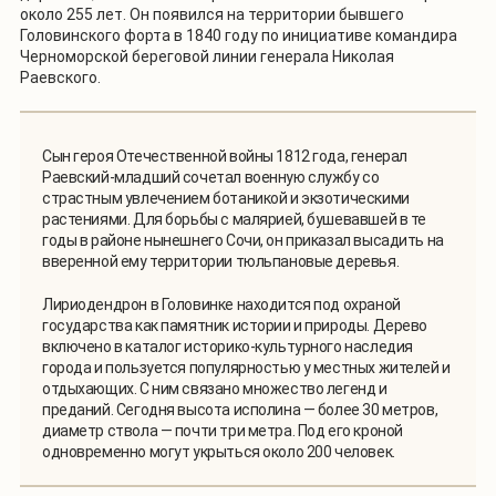
около 255 лет. Он появился на территории бывшего
Головинского форта в 1840 году по инициативе командира
Черноморской береговой линии генерала Николая
Раевского.
Сын героя Отечественной войны 1812 года, генерал
Раевский-младший сочетал военную службу со
страстным увлечением ботаникой и экзотическими
растениями. Для борьбы с малярией, бушевавшей в те
годы в районе нынешнего Сочи, он приказал высадить на
вверенной ему территории тюльпановые деревья.
Лириодендрон в Головинке находится под охраной
государства как памятник истории и природы. Дерево
включено в каталог историко-культурного наследия
города и пользуется популярностью у местных жителей и
отдыхающих. С ним связано множество легенд и
преданий. Сегодня высота исполина — более 30 метров,
диаметр ствола — почти три метра. Под его кроной
одновременно могут укрыться около 200 человек.