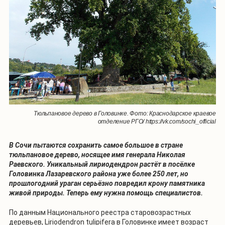
Тюльпановое дерево в Головинке. Фото: Краснодарское краевое
отделение РГО/ https://vk.com/sochi_official
В Сочи пытаются сохранить самое большое в стране
тюльпановое дерево, носящее имя генерала Николая
Раевского. Уникальный лириодендрон растёт в посёлке
Головинка Лазаревского района уже более 250 лет, но
прошлогодний ураган серьёзно повредил крону памятника
живой природы. Теперь ему нужна помощь специалистов.
По данным Национального реестра старовозрастных
деревьев, Liriodendron tulipifera в Головинке имеет возраст