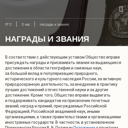
РГО
О нас
Награды и звания
НАГРАДЫ И ЗВАНИЯ
В соответствии с действующим уставом Общество вправе
присуждать награды и присваивать звания за выдающиеся
достижения в области географии и смежных наук,
за большой вклад в популяризацию природного,
исторического и культурного наследия России, за активную
природоохранную деятельность, за внедрение в практику
лучших достижений отечественной науки и за другие
достижения. Кроме того, Общество вправе выдвигать
и поддерживать кандидатов на присвоение почетных
званий, наград и премий, присуждаемых Российской
Федерацией, Российской академией наук, иными
организациями, а также правительствами и организациями
иностранных государств. В частности, в установленном
Президентом России В. В. Путиным
Положении
о почетном