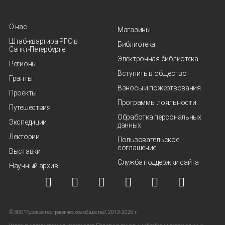
О нас
Магазины
Штаб-квартира РГО в
Библиотека
Санкт‑Петербурге
Электронная библиотека
Регионы
Вступить в общество
Гранты
Взносы и пожертвования
Проекты
Программы лояльности
Путешествия
Обработка персональных
Экспедиции
данных
Лектории
Пользовательское
соглашение
Выставки
Служба поддержки сайта
Научный архив
© ВОО "Русское географическое общество", 2013-2026 г.