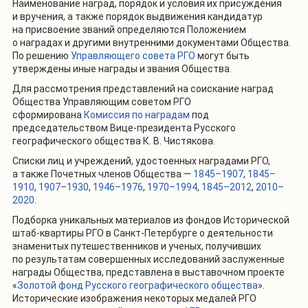
Наименование наград, порядок и условия их присуждения
и вручения, а также порядок выдвижения кандидатур
на присвоение званий определяются Положением
о наградах и другими внутренними документами Общества.
По решению
Управляющего совета РГО
могут быть
утверждены иные награды и звания Общества.
Для рассмотрения представлений на соискание наград
Общества Управляющим советом РГО
сформирована
Комиссия по наградам
под
председательством Вице-президента Русского
географического общества К. В. Чистякова.
Списки лиц и учреждений, удостоенных наградами РГО,
а также Почетных членов Общества —
1845–1907
,
1845–
1910
,
1907–1930
,
1946–1976
,
1970–1994
,
1845–2012
,
2010–
2020
.
Подборка уникальных материалов из фондов Исторической
штаб-квартиры РГО в Санкт-Петербурге о деятельности
знаменитых путешественников и ученых, получивших
по результатам совершенных исследований заслуженные
награды Общества, представлена в выставочном проекте
«
Золотой фонд Русского географического общества
».
Исторические изображения некоторых медалей РГО