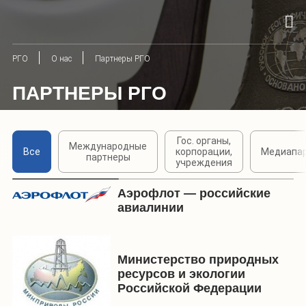
РГО
О нас
Партнеры РГО
ПАРТНЕРЫ РГО
Гос. органы,
Международные
Все
корпорации,
Медиапа
партнеры
учреждения
Аэрофлот — российские
авиалинии
Министерство природных
ресурсов и экологии
Российской Федерации