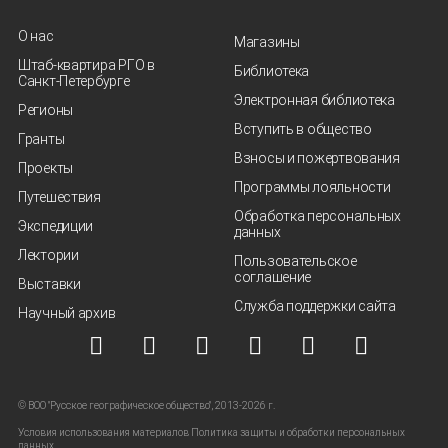
О нас
Магазины
Штаб-квартира РГО в
Библиотека
Санкт‑Петербурге
Электронная библиотека
Регионы
Вступить в общество
Гранты
Взносы и пожертвования
Проекты
Программы лояльности
Путешествия
Обработка персональных
Экспедиции
данных
Лектории
Пользовательское
соглашение
Выставки
Служба поддержки сайта
Научный архив
© ВОО "Русское географическое общество", 2013-2026 г.
Условия использования материалов
Политика защиты и обработки персональных
данных