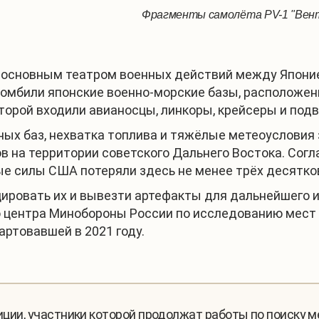
Фрагменты самолёта PV-1 "Вент
л основным театром военных действий между Япони
омбили японские военно-морские базы, расположен
оторой входили авианосцы, линкоры, крейсеры и под
ных баз, нехватка топлива и тяжёлые метеоусловия
в на территории советского Дальнего Востока. Сог
е силы США потеряли здесь не менее трёх десятко
ровать их и вывезти артефакты для дальнейшего и
 центра Минобороны России по исследованию мест
ртовавшей в 2021 году.
диции, участники которой продолжат работы по поиску 