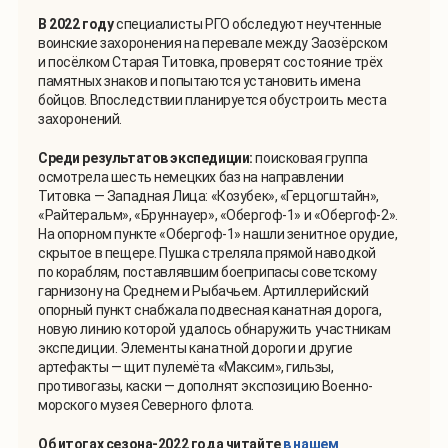
В 2022 году
специалисты РГО обследуют неучтенные
воинские захоронения на перевале между Заозёрском
и посёлком Старая Титовка, проверят состояние трёх
памятных знаков и попытаются установить имена
бойцов. Впоследствии планируется обустроить места
захоронений.
Среди результатов экспедиции:
поисковая группа
осмотрела шесть немецких баз на направлении
Титовка — Западная Лица: «Козубек», «Герцогштайн»,
«Райтеральм», «Бруннауер», «Обергоф-1» и «Обергоф-2».
На опорном пункте «Обергоф-1» нашли зенитное орудие,
скрытое в пещере. Пушка стреляла прямой наводкой
по кораблям, поставлявшим боеприпасы советскому
гарнизону на Среднем и Рыбачьем. Артиллерийский
опорный пункт снабжала подвесная канатная дорога,
новую линию которой удалось обнаружить участникам
экспедиции. Элементы канатной дороги и другие
артефакты — щит пулемёта «Максим», гильзы,
противогазы, каски — дополнят экспозицию Военно-
морского музея Северного флота.
Об итогах сезона-2022 года читайте
в нашем