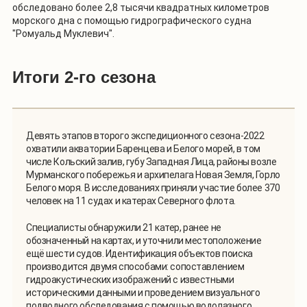
обследовано более 2,8 тысячи
квадратных километров
морского дна с помощью гидрографического судна
"Ромуальд Муклевич".
Итоги 2-го сезона
Девять этапов второго экспедиционного сезона-2022
охватили акватории Баренцева и Белого морей, в том
числе Кольский залив, губу Западная Лица, районы возле
Мурманского побережья и архипелага Новая Земля, Горло
Белого моря. В исследованиях приняли участие более 370
человек на 11 судах и катерах Северного флота.
Специалисты обнаружили 21 катер, ранее не
обозначенный на картах, и уточнили местоположение
ещё шести судов. Идентификация объектов поиска
производится двумя способами: сопоставлением
гидроакустических изображений с известными
историческими данными и проведением визуального
подводного обследования с помощью водолазного