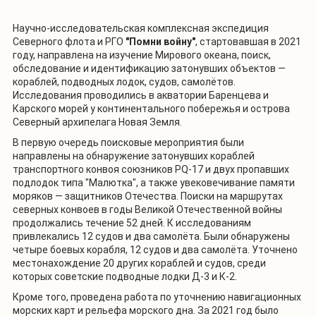
Научно-исследовательская комплексная экспедиция
Северного флота и РГО
"Помни войну"
, стартовавшая в 2021
году, направлена на изучение Мирового океана, поиск,
обследование и идентификацию затонувших объектов —
кораблей, подводных лодок, судов, самолётов.
Исследования проводились в акватории Баренцева и
Карского морей у континентального побережья и острова
Северный архипелага Новая Земля.
В первую очередь поисковые мероприятия были
направлены на обнаружение затонувших кораблей
транспортного конвоя союзников PQ-17 и двух пропавших
подлодок типа "Малютка", а также увековечивание памяти
моряков — защитников Отечества. Поиски на маршрутах
северных конвоев в годы Великой Отечественной войны
продолжались течение 52 дней. К исследованиям
привлекались 12 судов и два самолёта. Были обнаружены
четыре боевых корабля, 12 судов и два самолёта. Уточнено
местонахождение 20 других кораблей и судов, среди
которых советские подводные лодки Д-3 и К-2.
Кроме того, проведена работа по уточнению навигационных
морских карт и рельефа морского дна. За 2021 год было