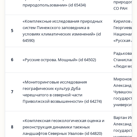
природопо
природопользовании» (id 65434)
СО РАН
«Комплексные исследования природных
Кирилов Ал
систем Пинежского заповедника в
Георгиевич,
5
условиях климатических изменений» (id
Националь
64590)
«Русская Ар
Радькова А
6
«Русские острова. Мощный» (id 64502)
Станиславо
«Люди мор
Миронов А
«Мониторинговые исследования
Александро
географических культур Дуба
7
Чувашский
черешчатого в северной части
государств
Приволжской возвышенности» (id 64274)
университе
Вартан Иго
«Комплексная геоэкологическая оценка и
Александров
8
реконструкция динамики таежных
государств
ландшафтов Северных Увалов» (id 64820)
университе