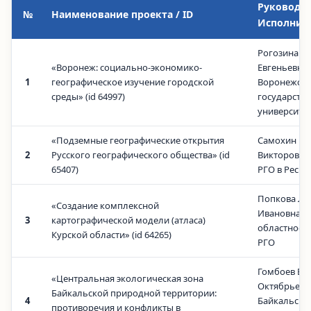
Руководит
№
Наименование проекта / ID
Исполнит
Рогозина Р
«Воронеж: социально-экономико-
Евгеньевна,
1
географическое изучение городской
Воронежск
среды» (id 64997)
государств
университе
«Подземные географические открытия
Самохин Ге
2
Русского географического общества» (id
Викторович
65407)
РГО в Респ
Попкова Л
«Создание комплексной
Ивановна, К
3
картографической модели (атласа)
областное 
Курской области» (id 64265)
РГО
Гомбоев Ба
«Центральная экологическая зона
Октябрьеви
Байкальской природной территории:
4
Байкальский
противоречия и конфликты в