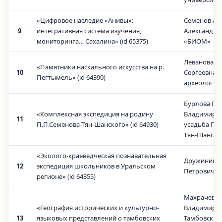
«Цифровое наследие «Анивы»:
Семенов Ал
9
интегративная система изучения,
Александро
мониторинга… Сахалина» (id 65375)
«БИОМ»
Леванова Е
«Памятники наскального искусства на р.
10
Сергеевна, 
Пегтымель» (id 64390)
археологии
Бурлова Га
«Комплексная экспедиция на родину
Владимиров
11
П.П.Семенова-Тян-Шанского» (id 64930)
усадьба П.П
Тян-Шанско
«Эколого-краеведческая познавательная
Дружинин 
12
экспедиция школьников в Уральском
Петрович, 
регионе» (id 64355)
Махрачева 
«География исторических и культурно-
Владимиров
13
языковых представлений о тамбовских
Тамбовский