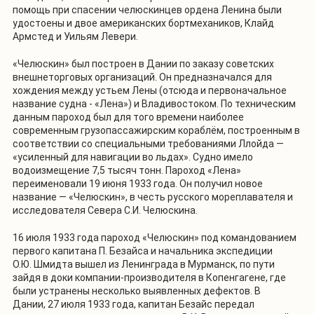
помощь при спасении челюскинцев ордена Ленина были
удостоены и двое американских бортмехаников, Клайд
Армстед и Уильям Левери.
«Челюскин» был построен в Дании по заказу советских
внешнеторговых организаций. Он предназначался для
хождения между устьем Лены (отсюда и первоначальное
название судна - «Лена») и Владивостоком. По техническим
данным пароход был для того времени наиболее
современным грузопассажирским кораблём, построенным в
соответствии со специальными требованиями Ллойда —
«усиленный для навигации во льдах». Судно имело
водоизмещение 7,5 тысяч тонн. Пароход «Лена»
переименовали 19 июня 1933 года. Он получил новое
название — «Челюскин», в честь русского мореплавателя и
исследователя Севера С.И. Челюскина.
16 июля 1933 года пароход «Челюскин» под командованием
первого капитана П. Безайса и начальника экспедиции
О.Ю. Шмидта вышел из Ленинграда в Мурманск, по пути
зайдя в доки компании-производителя в Копенгагене, где
были устранены несколько выявленных дефектов. В
Дании, 27 июля 1933 года, капитан Безайс передал