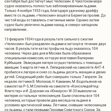
сентября был достигнут мыс Челюскин. В Чукотском море
судно оказалось полностью заблокированным льдами.
Только 4 ноября 1933 года, благодаря удачному дрейфу
вместе со льдами, «Челюскин» вошёл в Берингов пролив. До
чистой воды оставались считанные мили. Однако затем
судно было увлечено льдами назад, в северо-западном
направлении...
13 февраля 1934 года в результате сильного сжатия
«Челюскин» был раздавлен льдами и затонул в течение двух
часов. В результате катастрофы на льду оказалось 104
человека. Через два дня в Москве была образована
специальная комиссия, которую возглавил Валериан
Куйбышев. Эвакуация лагеря осуществлялась с помощью
авиации. 5 марта лётчик А. Ляпидевский на самолёте АНТ-4
пробился к лагерю и снял со льдины десять женщин и двоих
детей. Следующий рейс был совершён только 7 апреля. За
неделю летчики В. Молоков, Н. Каманин, М. Водопьянов на
самолетах Р-5, М.Слепнёв на самолете «Консолидейтед-
Флитстер» и И. Доронин на «Юнкерсе» W-33 вывезли на
материк остальных челюскинцев. Были спасены все 104
человека, которые провели два месяца на льдине в
условиях арктической зимы. Лётчики, снявшие челюскинцев
со льдины, стали первыми Героями Советского Союза. За