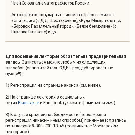
Член Союза кинематографистов России.
Автор научно-популярных фильмов «Право на жизнь»,
«Эпитафия» (о Д.Д. Шостаковиче), «Куда Макар телят…»,
«Боровск. Параллельный город», «Белое безмолвие» (о
Николае Евгенове) и др.
Для посещения лектория
обязательна предварительная
запись
. Записаться можно любым из следующих
способов (записывайтесь ОДИН раз, дублировать не
нужно!!):
1) Регистрация на странице анонса (см. ниже).
2) На странице лектория в социальных
сетях
Вконтакте
и
Facebook
(укажите фамилию и имя).
3) В случае крайней необходимости (невозможна
регистрация никаким иным способом) принимается запись
по телефону 8-800-700-18-45 (соединить с Московским
лекторием).