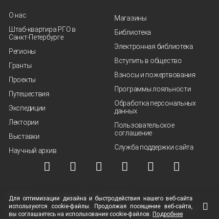
О нас
Магазины
Штаб-квартира РГО в
Библиотека
Санкт‑Петербурге
Электронная библиотека
Регионы
Вступить в общество
Гранты
Взносы и пожертвования
Проекты
Программы лояльности
Путешествия
Обработка персональных
Экспедиции
данных
Лектории
Пользовательское
соглашение
Выставки
Служба поддержки сайта
Научный архив
© ВОО "Русское географическое общество", 2013-2026 г.
Для оптимизации дизайна и быстродействия нашего
веб-сайта
используются
cookie-файлы.
Продолжая посещение
веб-сайта
,
Условия использования материалов
Политика защиты и обработки персональных
вы соглашаетесь на использование
cookie-файлов.
Подробнее
данных