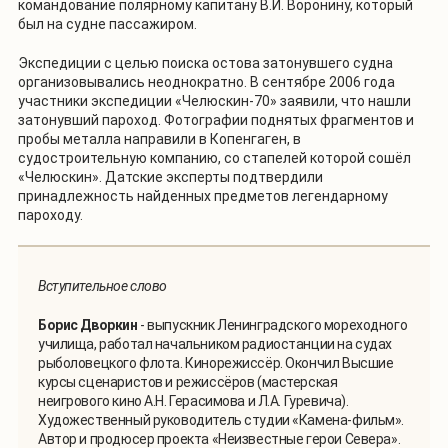
командование полярному капитану В.И. Воронину, который
был на судне пассажиром.
Экспедиции с целью поиска остова затонувшего судна
организовывались неоднократно. В сентябре 2006 года
участники экспедиции «Челюскин-70» заявили, что нашли
затонувший пароход. Фотографии поднятых фрагментов и
пробы металла направили в Копенгаген, в
судостроительную компанию, со стапелей которой сошёл
«Челюскин». Датские эксперты подтвердили
принадлежность найденных предметов легендарному
пароходу.
Вступительное слово
Борис Дворкин
- выпускник Ленинградского мореходного
училища, работал начальником радиостанции на судах
рыболовецкого флота. Кинорежиссёр. Окончил Высшие
курсы сценаристов и режиссёров (мастерская
неигрового кино А.Н. Герасимова и Л.А. Гуревича).
Художественный руководитель студии «Камена-фильм».
Автор и продюсер проекта «Неизвестные герои Севера».