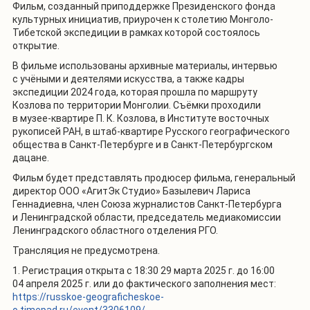
Фильм, созданный приподдержке Президенского фонда
культурных инициатив, приурочен к столетию Монголо-
Тибетской экспедиции в рамках которой состоялось
открытие.
В фильме использованы архивные материалы, интервью
с учёными и деятелями искусства, а также кадры
экспедиции 2024 года, которая прошла по маршруту
Козлова по территории Монголии. Съёмки проходили
в музее-квартире П. К. Козлова, в Институте восточных
рукописей РАН, в штаб-квартире Русского географического
общества в Санкт-Петербурге и в Санкт-Петербургском
дацане.
Фильм будет представлять продюсер фильма, генеральный
директор ООО «АгитЭк Студио» Базылевич Лариса
Геннадиевна, член Союза журналистов Санкт-Петербурга
и Ленинградской области, председатель медиакомиссии
Ленинградского областного отделения РГО.
Трансляция не предусмотрена.
1. Регистрация открыта с 18:30 29 марта 2025 г. до 16:00
04 апреля 2025 г. или до фактического заполнения мест:
https://russkoe-geograficheskoe-
o.timepad.ru/event/3306109/