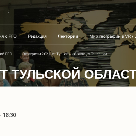
ия с РГО
Редакция
Лектории
Мир географии в VR / 
рий РГО
Экотуризм-2021: от Тульской области до Танзании
ОТ ТУЛЬСКОЙ ОБЛАС
- 18:30