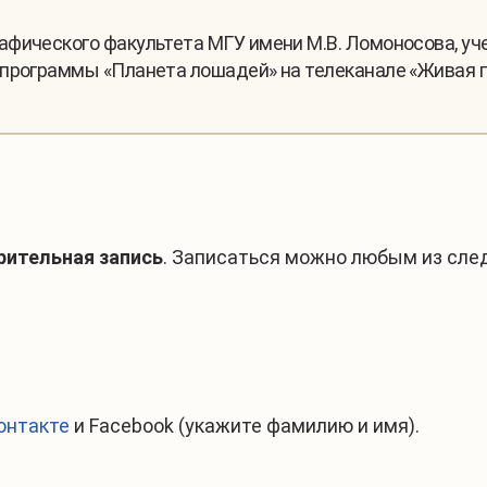
афического факультета МГУ имени М.В. Ломоносова, уче
программы «Планета лошадей» на телеканале «Живая п
рительная запись
. Записаться можно любым из сле
онтакте
и
Facebook
(укажите фамилию и имя).