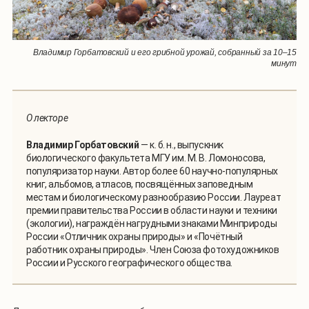
Владимир Горбатовский и его грибной урожай, собранный за 10–15
минут
О лекторе
Владимир Горбатовский
— к. б. н., выпускник
биологического факультета МГУ им. М. В. Ломоносова,
популяризатор науки. Автор более 60 научно-популярных
книг, альбомов, атласов, посвящённых заповедным
местам и биологическому разнообразию России. Лауреат
премии правительства России в области науки и техники
(экологии), награждён нагрудными знаками Минприроды
России «Отличник охраны природы» и «Почётный
работник охраны природы». Член Союза фотохудожников
России и Русского географического общества.