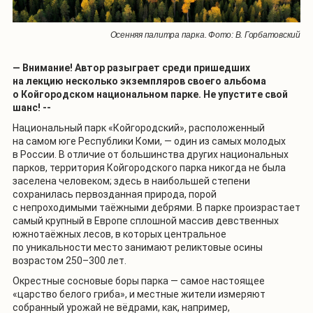
Осенняя палитра парка. Фото: В. Горбатовский
— Внимание! Автор разыграет среди пришедших
на лекцию несколько экземпляров своего альбома
о Койгородском национальном парке. Не упустите свой
шанс! --
Национальный парк «Койгородский», расположенный
на самом юге Республики Коми, — один из самых молодых
в России. В отличие от большинства других национальных
парков, территория Койгородского парка никогда не была
заселена человеком; здесь в наибольшей степени
сохранилась первозданная природа, порой
с непроходимыми таёжными дебрями. В парке произрастает
самый крупный в Европе сплошной массив девственных
южнотаёжных лесов, в которых центральное
по уникальности место занимают реликтовые осины
возрастом 250–300 лет.
Окрестные сосновые боры парка — самое настоящее
«царство белого гриба», и местные жители измеряют
собранный урожай не вёдрами, как, например,