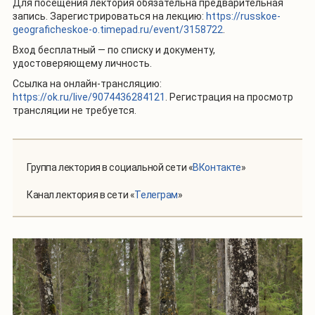
Для посещения лектория обязательна предварительная
запись. Зарегистрироваться на лекцию:
https://russkoe-
geograficheskoe-o.timepad.ru/event/3158722
.
Вход бесплатный — по списку и документу,
удостоверяющему личность.
Ссылка на онлайн-трансляцию:
https://ok.ru/live/9074436284121
. Регистрация на просмотр
трансляции не требуется.
Группа лектория в социальной сети «
ВКонтакте
»
Канал лектория в сети «
Телеграм
»