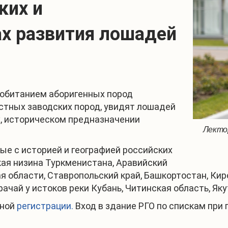
ких и
ах развития лошадей
 обитанием аборигенных пород
естных заводских пород, увидят лошадей
х, историческом предназначении
Лекто
ные с историей и географией российских
кая низина Туркменистана, Аравийский
я области, Ставропольский край, Башкортостан, Кир
ачай у истоков реки Кубань, Читинская область, Як
ьной
регистрации.
Вход в здание РГО по спискам при