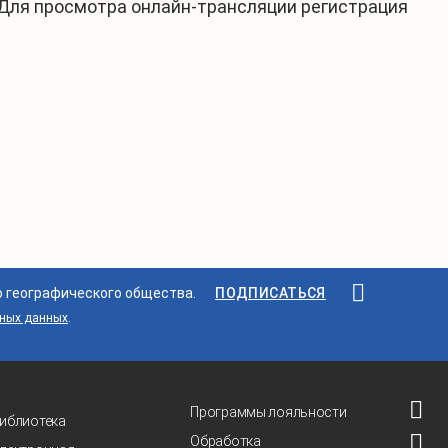
 Для просмотра онлайн-трансляции регистрация
о географического общества.
ПОДПИСАТЬСЯ
ьных данных
.
Программы лояльности
иблиотека
Обработка