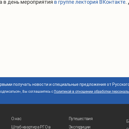
а в день мероприятия
в группе лектория ВКонтакте
.
ервыми получать новости и специальные предложения от Русског
дписаться», Вы соглашаетесь с
Политикой в отношении обработки персонал
О нас
Путешествия
Б
Штаб-квартира РГО в
Экспедиции