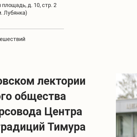
площадь, д. 10, стр. 2
м. Лубянка)
тешествий
овском лектории
ого общества
урсовода Центра
традиций Тимура