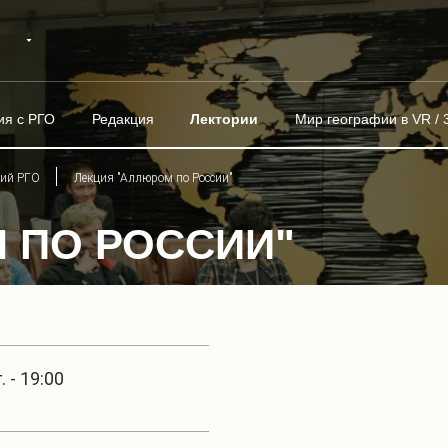
ия с РГО
Редакция
Лектории
Мир географии в VR / 
рий РГО
Лекция "Аллюром по России"
 ПО РОССИИ"
 - 19:00