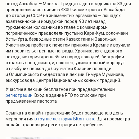
поход Ашхабад — Москва. Тридцать два всадника за 83 дня
преодолели расстояние в 4300 километров от Ашхабада
до столицы СССР на знаменитых аргамаках — лошадях
ахалтекинской и иомудской пород. 90 лет назад
туркменские колхозники во главе с командиром-
пограничником преодолели пустыню Кара-Кум, солончаки
Усть-Урта, безводные степи Казахстана и Заволжья.
Участников пробега с почетом приняли в Кремле и вручили
им правительственные награды. Хроника легендарного
похода, история древнейших пород лошадей, биографии
отважных всадников, и, наконец, удивительный маршрут
от зыбучих песков до брусчатки Красной площади
и Олимпийского пьедестала в лекции Тимура Муминова,
экскурсовода Центра Национальных конных традиций.
Участие в лекции бесплатное при предварительной
регистрации
.
Вход в здание РГО по спискам при
предъявлении паспорта
Ссылка на онлайн-трансляцию будет размещена в день
мероприятия
в группе лектория ВКонтакте
. Для просмотра
онлайн-трансляции регистрация не требуется.