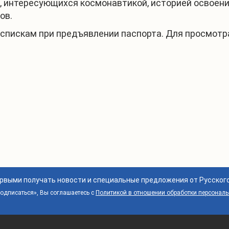
, интересующихся космонавтикой, историей освоени
ов.
о спискам при предъявлении паспорта. Для просмот
ервыми получать новости и специальные предложения от Русског
дписаться», Вы соглашаетесь с
Политикой в отношении обработки персонал