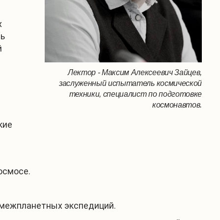
х
ть
й
Лектор - Максим Алексеевич Зайцев,
заслуженный испытатель космической
техники, специалист по подготовке
космонавтов.
кие
осмосе.
и межпланетных экспедиций.