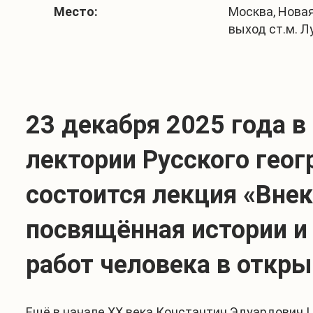
Место:
Москва, Новая п
выход ст.м. Л
23 декабря 2025 года в
лектории Русского гео
состоится лекция «Вне
посвящённая истории и
работ человека в откр
Ещё в начале XX века Константин Эдуардович Ц