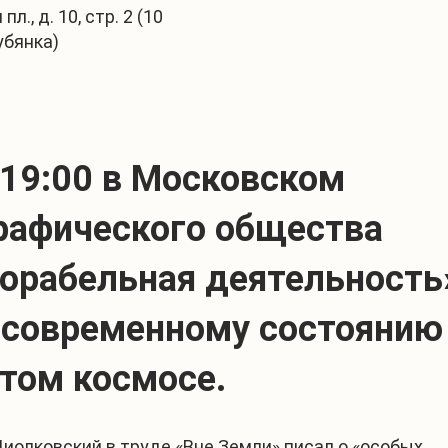
л., д. 10, стр. 2 (10
убянка)
 19:00 в Московском
графического общества
корабельная деятельность
 современному состоянию
ытом космосе.
иолковский в труде «Вне Земли» писал о «особых