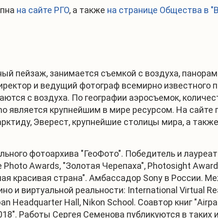
упна
на сайте РГО
, а также
на странице Общества в "
ый пейзаж, занимается съемкой с воздуха, панорам
ректор и ведущий фотограф всемирно известного пр
ются с воздуха. По географии аэросъемок, количе
no является крупнейшим в мире ресурсом. На сайте 
рктиду, Эверест, крупнейшие столицы мира, а так
ного фотоархива "ГеоФото". Победитель и лауреат 
 Photo Awards, "Золотая Черепаха", Photosight Awards
ая красивая страна". Амбассадор Sony в России. М
 виртуальной реальности: International Virtual Real
n Headquarter Hall, Nikon School. Соавтор книг "Airpa
018". Работы Сергея Семенова публикуются в таких изд