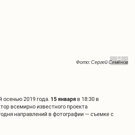
Фото: Сергей Семёнов
Фото: Сергей Семёнов
Фото: Сергей Семёнов
Фото: Сергей Семёнов
 осенью 2019 года.
15 января
в 18:30 в
тор всемирно известного проекта
егодня направлений в фотографии — съемке с