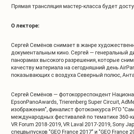
Прямая трансляция мастер-класса будет дост
О лекторе:
Сергей Семёнов снимает в жанре художественн
документальным кино. Сергей — генеральный ди
панорамах высокого разрешения, которые снима
качеству материала на сегодняшний день AirPa
показывающих с воздуха Северный полюс, Анта
Сергей Семёнов — фотокорреспондент Националь
EpsonPanoAwards, Trierenberg Super Circuit, AdMe
изображения", финалист фотоконкурса РГО "Сам
международных фестивалей по тематике 360-кино и
VR Forum 2018-2019, VR Laval 2017-2019, Sony Japa
спецвыпусков "GEO France 2017" и "GEO France 2