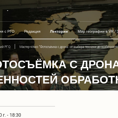
ия с РГО
Редакция
Лектории
Мир географии в VR / 
рий РГО
Мастер-класс "Фотосъёмка с дрона: от выбора техники до особенност
ОТОСЪЁМКА С ДРОНА
ЕННОСТЕЙ ОБРАБОТ
г. - 18:30