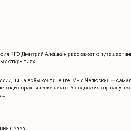
1
/
3
ория РГО Дмитрий Алёшкин расскажет о путешестви
ых открытиях.
оссии, ни на всём континенте. Мыс Челюскин — сама
е ходит практически никто. У подножия гор пасутс
в…
ний Север.