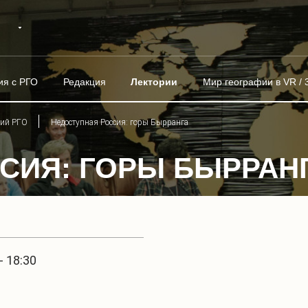
ия с РГО
Редакция
Лектории
Мир географии в VR / 
рий РГО
Недоступная Россия: горы Бырранга
СИЯ: ГОРЫ БЫРРАН
- 18:30