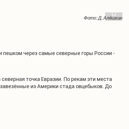
Фото: Д. Алёшкин
Фото: Д. Алёшкин
Фото: Д. Алёшкин
и пешком через самые северные горы России -
я северная точка Евразии. По рекам эти места
я завезённые из Америки стада овцебыков. До