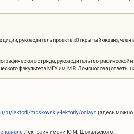
спедиции, руководитель проекта «Открытый океан», член
к географического отряда, руководитель географической
еского факультета МГУ им. М.В. Ломоносова (ответы н
u/ru/lektorii/moskovskiy-lektoriy/onlayn
(здесь можно 
be-канале
Лектория имени Ю.М. Шокальского.