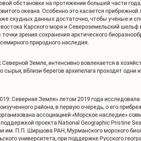
вой обстановке на протяжении большей части года, 
витого океана. Особенно это касается прибрежной 
даже скудных данных достаточно, чтобы учёные и с
-востока Карского моря и Североземельский шельф
 точки зрения сохранения арктического биоразнооб
Всемирного природного наследия.
к Северной Земле, интенсивно вовлекается в хозяй
о сырья, вблизи берегов архипелага проходят одни
019: Северная Земля» летом 2019 года исследовал
оизученного района, в первую очередь, о его прибр
организована ассоциацией «Морское наследие» сов
поддержкой проекта National Geographic Pristine Se
ии им. П.П. Ширшова РАН, Мурманского морского био
ского университета, при поддержке Русского геогр