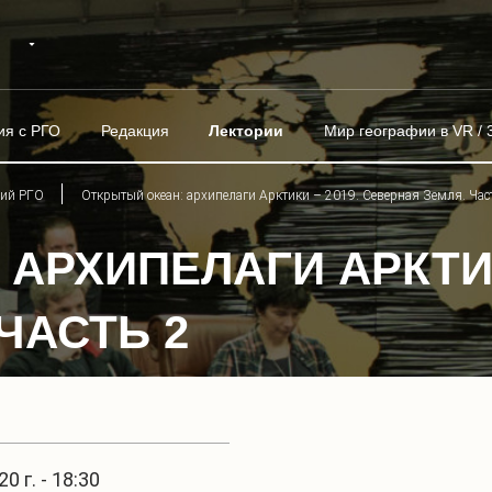
ия с РГО
Редакция
Лектории
Мир географии в VR / 
рий РГО
Открытый океан: архипелаги Арктики – 2019. Северная Земля. Час
АРХИПЕЛАГИ АРКТИК
ЧАСТЬ 2
0 г. - 18:30