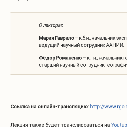
О лекторах
Мария Гаврило
– к.б.н., начальник эк
ведущий научный сотрудник ААНИИ.
Фёдор Романенко
– к.г.н., начальни
старший научный сотрудник географич
Ссылка на онлайн-трансляцию
:
http://www.rgo.r
Лекция также будет транслироваться на
Youtu