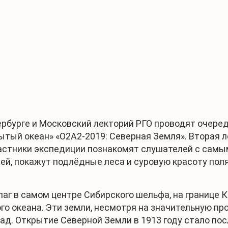
1
/
4
ербурге и Московский лекторий РГО проводят очер
тый океан» «О2А2-2019: Северная Земля». Вторая л
частники экспедиции познакомят слушателей с сам
ей, покажут подлёдные леса и суровую красоту пол
аг в самом центре Сибирского шельфа, на границе К
ого океана. Эти земли, несмотря на значительную п
зад. Открытие Северной Земли в 1913 году стало п