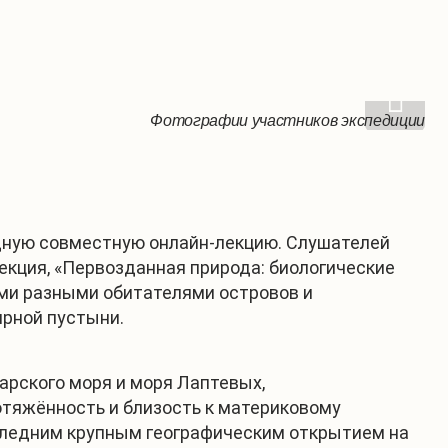
Фотографии участников экспедиции
Фотографии участников экспедиции
Фотографии участников экспедиции
Фотографии участников экспедиции
едную совместную онлайн-лекцию. Слушателей
екция, «Первозданная природа: биологические
ыми разными обитателями островов и
ярной пустыни.
арского моря и моря Лаптевых,
ротяжённость и близость к материковому
оследним крупным географическим открытием на