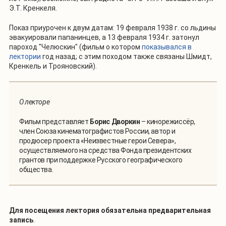
Э.Т. Кренкеля.
Показ приурочен к двум датам: 19 февраля 1938 г. со льдины
эвакуировали папанинцев, а 13 февраля 1934 г. затонул
пароход "Челюскин" (фильм о котором
показывался в
лектории
год назад; с этим походом также связаны Шмидт,
Кренкель и Трояновский).
О лекторе
Фильм представляет
Борис Дворкин
– кинорежиссёр,
член Союза кинематографистов России, автор и
продюсер проекта «Неизвестные герои Севера»,
осуществляемого на средства Фонда президентских
грантов при поддержке Русского географического
общества.
Для посещения лектория
обязательна предварительная
запись
.