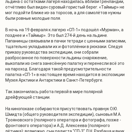
льдина с остатками лагеря находилась вблизи Гренландии,
отчётливо был виден суровый гористый берег. «Таймыр» не
мог подойти ближе из-за торосов, а для самолётов нужны
были ровные молодые поля.
В ночь на 19 февраля к лагерю «СП-1» подошёл «Мурман», а
позднее и «Таймыр». Это был 274-й день на льдине.
Папанинцы связывали в пачки тетради с ценными записями,
тщательно укладывали их и фотоплёнки в рюкзаки. Следуя
приказу руководства экспедиции, они собрали
разбросанное по поверхности льдины снаряжение,
выкопали из снега занесённую палатку и перенесли всё это
на пароход. Благодаря такой предусмотрительности
палатка «СП-1» в настоящее время находится в экспозиции
Музея Арктики и Антарктики в Санкт-Петербурге.
Так закончилась работа первой в мире полярной
дрейфующей станции.
На кинопоказе собираются присутствовать правнук О.Ю.
Шмидта (общего руководителя экспедиции), сыновья М.А.
Трояновского (полярного оператора и фотографа, позже -
фронтового оператора) и А.Д. Алексеева (полярного
лётчика); возможно, сын радиста "СП-3" Л.Н. Разбаша и внук