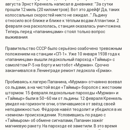
августа Эрнст Кренкель написал в дневнике: "За сутки
прошли 12 миль (20 километров). Вот это дрейф! Да, таких
колоссальных скоростей никто не ожидал..." Льдину
относило всё ближе и ближе к тёплым водам Атлантики. 2
февраля она раскололась, станция оказалась уничтожена.
Теперь перед «папанинцами» стоял только вопрос
выживания.
Правительство СССР было серьёзно озабочено тревожным
положением на станции «СП-1». Уже 10 января 1938 года к
«папанинцам» вышли ледокольный пароход «Таймыр» с
самолётом Р-5 на борту и мотобот «Мурман». Срочно
заканчивался в Ленинграде ремонт ледокола «Ермак».
Пробиваясь к лагерю Папанина, «Мурман» отчаянно воевал
со льдами, а на чистой воде «Таймыр» боролся с жестоким
штормом. 15 февраля ледокольные пароходы «Мурман» и
«Таймыр» были в 50–60 км от льдины. 12 февраля Кренкель
увидел на горизонте огни, отличавшиеся от звёзд своей
неподвижностью. Фёдоров навёл теодолит и убедился в их
«земном» происхождении. Условившись по радио с
«Таймыром» об обмене сигналами, Папанин зажёг
магниевую ракету. На пароходе её заметили. В это время