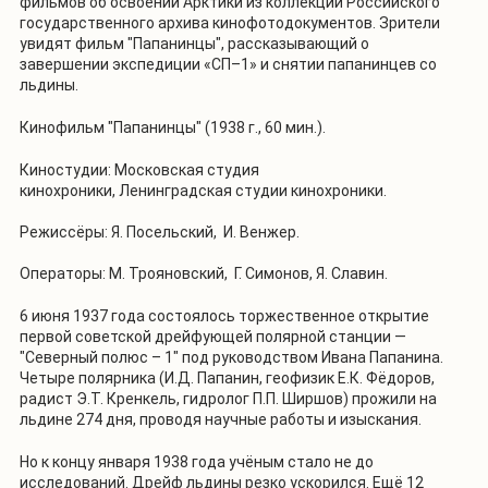
фильмов об освоении Арктики из коллекции Российского
государственного архива кинофотодокументов. Зрители
увидят фильм "Папанинцы", рассказывающий о
завершении экспедиции «СП–1» и снятии папанинцев со
льдины.
Кинофильм "Папанинцы" (1938 г., 60 мин.).
Киностудии: Московская студия
кинохроники, Ленинградская студии кинохроники.
Режиссёры: Я. Посельский, И. Венжер.
Операторы: М. Трояновский, Г. Симонов, Я. Славин.
6 июня 1937 года состоялось торжественное открытие
первой советской дрейфующей полярной станции —
"Северный полюс – 1" под руководством Ивана Папанина.
Четыре полярника (И.Д. Папанин, геофизик Е.К. Фёдоров,
радист Э.Т. Кренкель, гидролог П.П. Ширшов) прожили на
льдине 274 дня, проводя научные работы и изыскания.
Но к концу января 1938 года учёным стало не до
исследований. Дрейф льдины резко ускорился. Ещё 12