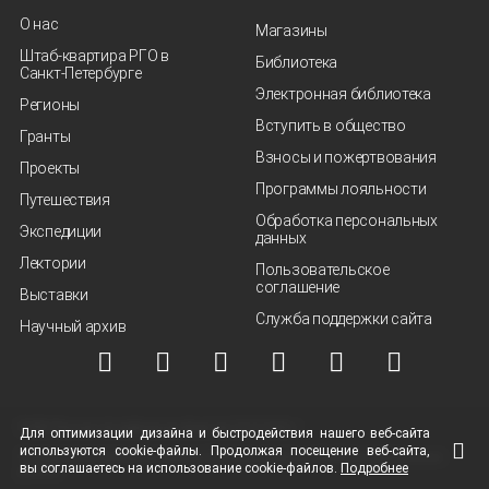
О нас
Магазины
Штаб-квартира РГО в
Библиотека
Санкт‑Петербурге
Электронная библиотека
Регионы
Вступить в общество
Гранты
Взносы и пожертвования
Проекты
Программы лояльности
Путешествия
Обработка персональных
Экспедиции
данных
Лектории
Пользовательское
соглашение
Выставки
Служба поддержки сайта
Научный архив
© ВОО "Русское географическое общество", 2013-2026 г.
Для оптимизации дизайна и быстродействия нашего
веб-сайта
используются
cookie-файлы.
Продолжая посещение
веб-сайта
,
Условия использования материалов
Политика защиты и обработки персональных
вы соглашаетесь на использование
cookie-файлов.
Подробнее
данных