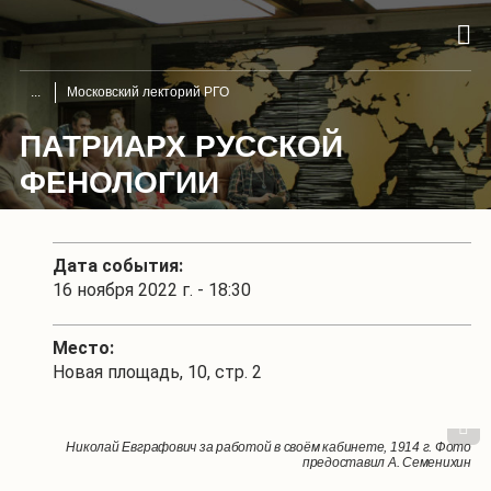
Московский лекторий РГО
ПАТРИАРХ РУССКОЙ
ФЕНОЛОГИИ
Дата события:
16 ноября 2022 г. - 18:30
Место:
Новая площадь, 10, стр. 2
1
/
5
Николай Евграфович за работой в своём кабинете, 1914 г. Фото
Церковь Знамения Пресвятой Богородицы в Захарьино. Фото: К.
Протоиерей Николай Сироткин, 1916 г. Фото предоставил А.
Бывшая Захарьинская церковно-приходская школа. Фото: К. Кузнецов
Титульный лист одного из трудов Н.Е. Сироткина
предоставил А. Семенихин
Семенихин
Кузнецов