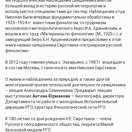
Метеорологические наблюдения священника внесли
большой вклад в историю русской метеорологии и
используются специалистами до сих пор. Наблюдения отца
Николая были впервые фундаментально обработаны в
1923–1924 гг. известным фенологом, сотрудником
московского метеорологического бюро И.А. Здановским, и
вошли в его труд «Материалы по фенологии» (М., 1925 г.), а
заведующий бюро Б.Н. Аршеневский в предисловие к этой
книге назвал священника Сироткина «патриархом русской
фенологии».
В 2012 году главная улица с. Захарьино, с 1987 г. вошедшего
в состав Москвы, стала носить имя Николая Сироткина.
О жизни и наблюдениях за природой, а также другой
многогранной просветительской деятельности священника
– лекция Александра Семенихина. Предварит лекцию
выступление
Антона Юрманова
— биогеографа, директора
Департамента по работе с молодёжью Исполнительной
дирекции РГО, куратора Фенологической сети РГО.
К 180-летию со дня рождения Н.Е. Сироткина — члена
Русского географического общества, лауреата Малой
бронзовой медали РГО.