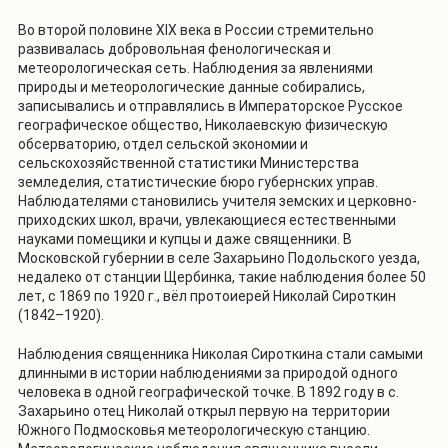
Во второй половине XIX века в России стремительно
развивалась добровольная фенологическая и
метеорологическая сеть. Наблюдения за явлениями
природы и метеорологические данные собирались,
записывались и отправлялись в Императорское Русское
географическое общество, Николаевскую физическую
обсерваторию, отдел сельской экономии и
сельскохозяйственной статистики Министерства
земледелия, статистические бюро губернских управ.
Наблюдателями становились учителя земских и церковно-
приходских школ, врачи, увлекающиеся естественными
науками помещики и купцы и даже священники. В
Московской губернии в селе Захарьино Подольского уезда,
недалеко от станции Щербинка, такие наблюдения более 50
лет, с 1869 по 1920 г., вёл протоиерей Николай Сироткин
(1842–1920).
Наблюдения священника Николая Сироткина стали самыми
длинными в истории наблюдениями за природой одного
человека в одной географической точке. В 1892 году в с.
Захарьино отец Николай открыл первую на территории
Южного Подмосковья метеорологическую станцию.