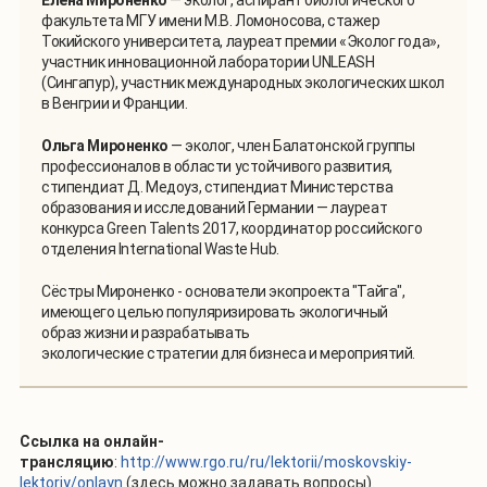
факультета МГУ имени М.В. Ломоносова, стажер
Токийского университета, лауреат премии «Эколог года»,
участник инновационной лаборатории UNLEASH
(Сингапур), участник международных экологических школ
в Венгрии и Франции.
Ольга Мироненко
— эколог, член Балатонской группы
профессионалов в области устойчивого развития,
стипендиат Д. Медоуз, стипендиат Министерства
образования и исследований Германии — лауреат
конкурса Green Talents 2017, координатор российского
отделения International Waste Hub.
Сёстры Мироненко - основатели экопроекта "
Тайга
",
имеющего целью популяризировать экологичный
образ жизни и разрабатывать
экологические стратегии для бизнеса и мероприятий.
Ссылка на онлайн-
трансляцию
:
http://www.rgo.ru/ru/lektorii/moskovskiy-
lektoriy/onlayn
(здесь можно задавать вопросы).