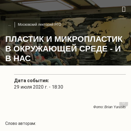
Московский лекторий РГО
ПЛАСТИК И МИКРОПЛАСТИК
В ОКРУЖАЮЩЕЙ СРЕДЕ - И
В НАС
Дата события:
29 июля 2020 г. - 18:30
1
/
3
Фото: Brian Yurasits
Фото: Brian Yurasits
Фото: Brian Yurasits
Слово авторам: