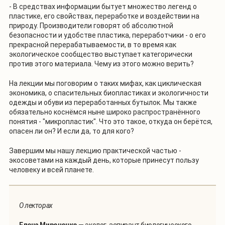
- В средствах информации бытует множество легенд о
пластике, его свойствах, переработке и воздействии на
природу. Производители говорят об абсолютной
безопасности и удобстве пластика, переработчики - о его
прекрасной перерабатываемости, в то время как
экологическое сообщество выступает категорически
против этого материала. Чему из этого можно верить?
На лекции мы поговорим о таких мифах, как циклическая
экономика, о спасительных биопластиках и экологичности
одежды и обуви из переработанных бутылок. Мы также
обязательно коснёмся ныне широко распространённого
понятия - "микропластик". Что это такое, откуда он берётся,
опасен ли он? И если да, то для кого?
Завершим мы нашу лекцию практической частью -
экосоветами на каждый день, которые принесут пользу
человеку и всей планете.
О лекторах
Елена Мироненко
— эколог, аспирант биологического