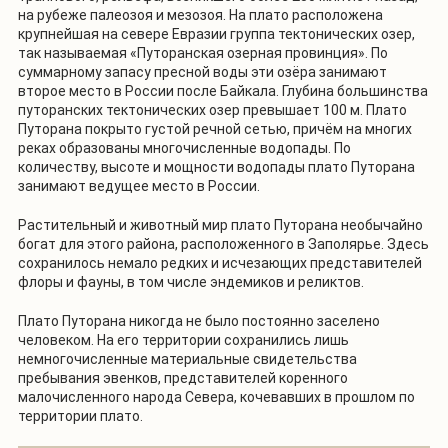
на рубеже палеозоя и мезозоя. На плато расположена
крупнейшая на севере Евразии группа тектонических озер,
так называемая «Путоранская озерная провинция». По
суммарному запасу пресной воды эти озёра занимают
второе место в России после Байкала. Глубина большинства
путоранских тектонических озер превышает 100 м. Плато
Путорана покрыто густой речной сетью, причём на многих
реках образованы многочисленные водопады. По
количеству, высоте и мощности водопады плато Путорана
занимают ведущее место в России.
Растительный и животный мир плато Путорана необычайно
богат для этого района, расположенного в Заполярье. Здесь
сохранилось немало редких и исчезающих представителей
флоры и фауны, в том числе эндемиков и реликтов.
Плато Путорана никогда не было постоянно заселено
человеком. На его территории сохранились лишь
немногочисленные материальные свидетельства
пребывания эвенков, представителей коренного
малочисленного народа Севера, кочевавших в прошлом по
территории плато.