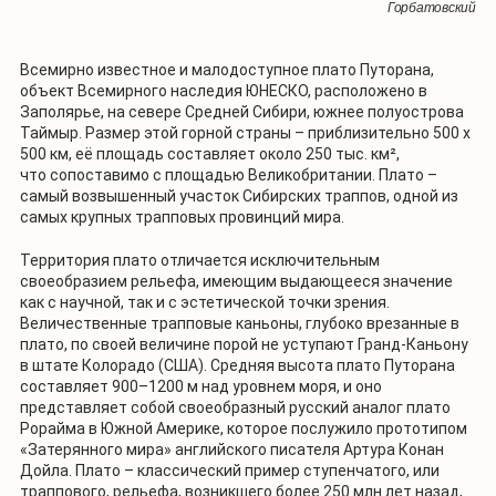
Водопад Оранский. Фото: В. Горбатовский
Озеро Дюпкун. Фото: В. Горбатовский
озеро Аян. Фото: В. Горбатовский
Горбатовский
Всемирно известное и малодоступное плато Путорана,
объект Всемирного наследия ЮНЕСКО, расположено в
Заполярье, на севере Средней Сибири, южнее полуострова
Таймыр. Размер этой горной страны – приблизительно 500 х
500 км, её площадь составляет около 250 тыс. км²,
что сопоставимо с площадью Великобритании. Плато –
самый возвышенный участок Сибирских траппов, одной из
самых крупных трапповых провинций мира.
Территория плато отличается исключительным
своеобразием рельефа, имеющим выдающееся значение
как с научной, так и с эстетической точки зрения.
Величественные трапповые каньоны, глубоко врезанные в
плато, по своей величине порой не уступают Гранд-Каньону
в штате Колорадо (США). Средняя высота плато Путорана
составляет 900–1200 м над уровнем моря, и оно
представляет собой своеобразный русский аналог плато
Рорайма в Южной Америке, которое послужило прототипом
«Затерянного мира» английского писателя Артура Конан
Дойла. Плато – классический пример ступенчатого, или
траппового, рельефа, возникшего более 250 млн лет назад,