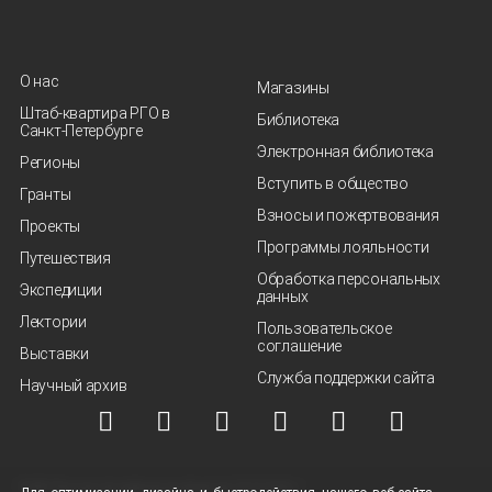
О нас
Магазины
Штаб-квартира РГО в
Библиотека
Санкт‑Петербурге
Электронная библиотека
Регионы
Вступить в общество
Гранты
Взносы и пожертвования
Проекты
Программы лояльности
Путешествия
Обработка персональных
Экспедиции
данных
Лектории
Пользовательское
соглашение
Выставки
Служба поддержки сайта
Научный архив
© ВОО "Русское географическое общество", 2013-2026 г.