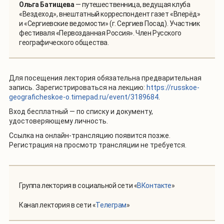
Ольга Батищева
— путешественница, ведущая клуба
«Вездеход», внештатный корреспондент газет «Вперёд»
и «Сергиевские ведомости» (г. Сергиев Посад). Участник
фестиваля «Первозданная Россия». Член Русского
географического общества.
Для посещения лектория обязательна предварительная
запись. Зарегистрироваться на лекцию:
https://russkoe-
geograficheskoe-o.timepad.ru/event/3189684
.
Вход бесплатный — по списку и документу,
удостоверяющему личность.
Ссылка на онлайн-трансляцию появится позже.
Регистрация на просмотр трансляции не требуется.
Группа лектория в социальной сети «
ВКонтакте
»
Канал лектория в сети «
Телеграм
»