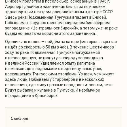
Енисеем прилетим в посёлок Бор, основанный в 1946 г.
Аэропорт двойного назначения был стратегическим
транспортным центром, расположенным в центре СССР.
Здесь река Подкаменная Тунгуска впадает в Енисей.
Побываем в государственном природном биосферном
заповеднике «Центральносибирский», а потом уже на реке
будем ночевать на кордоне этого заповедника.
Оделись потеплее — пойдём на катере (моторка открытая
и идёт со скоростью 50 км в час). В течение шести часов
ходу по реке Подкаменная Тунгуска погружаемся
в первозданную, нетронутую природу заповедника
и великой России! Удивляемся опыту капитана
на мелководье, поднимаем с воды непуганых уток,
восхищаемся Тунгусскими столбами. Узнаем, чем живут
здесь люди. Побываем у староверов и в нескольких
поселениях, где живут разные народности: эвенки, кето.
Будут рыбалка и купание в Тунгуске. И необычное
возвращение в Красноярск.
О лекторе