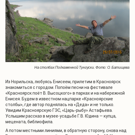
На столбах Подкаменной Тунгуски. Фото: О. Батищева
Из Норильска, любуясь Енисеем, прилетим в Красноярск
знакомиться с городом. Попоём песни на фестивале
«Красноярск поёт В. Высоцкого» в парках и на набережной
Енисея. Будем в известном нацпарке «Красноярские
столбы», где автор поднялась на «Деда» и не только.
Увидим Красноярскую ГЭС, «Царь-рыбу» Астафьева.
Услышим рассказ в музее-усадьбе Г. В. Юдина — купца,
мецената, библиофила.
А потом местными линиями, в обратную сторону, снова над