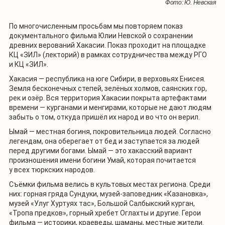
Фото: Ю. Невская
По многочисленным просьбам мы повторяем показ
документального фильма Юлии Невской о сохранении
древних верований Хакасии. Показ проходит на площадке
КЦ «ЗИЛ» (лекторий) в рамках сотрудничества между РГО
и КЦ «ЗИЛ».
Хакасия — республика на юге Сибири, в верховьях Енисея.
Земля бесконечных степей, зелёных холмов, саянских гор,
рек и озёр. Вся территория Хакасии покрыта артефактами
времени — курганами и менгирами, которые не дают людям
забыть о том, откуда пришёл их народ и во что он верил.
Ымай — местная богиня, покровительница людей. Согласно
легендам, она оберегает от бед и заступается за людей
перед другими богами. Ымай — это хакасский вариант
произношения имени богини Умай, которая почитается
у всех тюркских народов.
Съёмки фильма велись в культовых местах региона. Среди
них: горная гряда Сундуки, музей-заповедник «Казановка»,
музей «Улуг Хуртуях тас», Большой Салбыкский курган,
«Тропа предков», горный хребет Оглахты и другие. Герои
фильма — историки, краеведы, шаманы, местные жители.