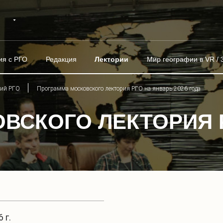
ия с РГО
Редакция
Лектории
Мир географии в VR / 
рий РГО
Программа московского лектория РГО на январь 2026 года
ВСКОГО ЛЕКТОРИЯ 
 г.