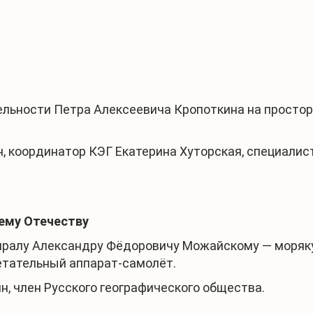
льности Петра Алексеевича Кропоткина на простора
координатор КЭГ Екатерина Хуторская, специалисты
ему Отечеству
иралу Александру Фёдоровичу Можайскому — моряку
етательный аппарат-самолёт.
, член Русского географического общества.