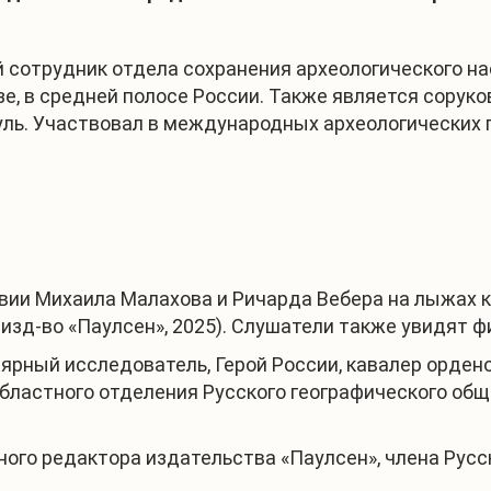
сотрудник отдела сохранения археологического на
азе, в средней полосе России. Также является сор
ль. Участвовал в международных археологических пр
ии Михаила Малахова и Ричарда Вебера на лыжах к
, изд-во «Паулсен», 2025). Слушатели также увидят 
олярный исследователь, Герой России, кавалер орде
бластного отделения Русского географического общ
ого редактора издательства «Паулсен», члена Русс