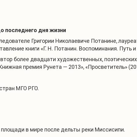
 до последнего дня жизни
едователе Григории Николаевиче Потанине, лауреа
ление книги «Г. Н. Потанин. Воспоминания. Путь и с
втор более двадцати художественных, поэтических 
нижная премия Рунета — 2013», «Просветитель» (2015
стран МГО РГО.
 площади в мире после дельты реки Миссисипи.