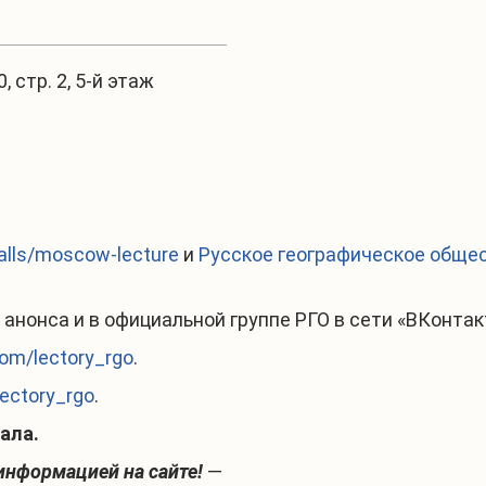
0, стр. 2, 5-й этаж
-halls/moscow-lecture
и
Русское географическое общес
анонса и в официальной группе РГО в сети «ВКонтак
com/lectory_rgo
.
lectory_rgo
.
ала.
информацией на сайте!
—