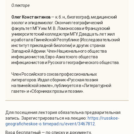
О лекторе
Олег Константинов
— к. б. н., биогеограф, медицинский
зоолог и эпидемиолог. Окончил географический
факультет МГУ им. М. В. Ломоносова и Французский
университетский колледж при МГУ. Двадцать лет жил
и работал в Гвинейской Республике (Исследовательский
институт прикладной биологии) и других странах
Западной Африки. Член Национального общества
инфекционистов, Евро-Азиатского общества
инфекционистов и Русского географического общества.
Член Российского союза профессиональных
литераторов. Издал сборник «Русская поэзия
на гвинейской земле», публикуется в «Литературной
газете» и «Сборниках прозы и поэзии».
Для посещения лектория обязательна предварительная
запись. Зарегистрироваться на лекцию:
https://russkoe-
geograficheskoe-o.timepad.ru/event/3467812
.
Вход бесплатный — по списку и документу,