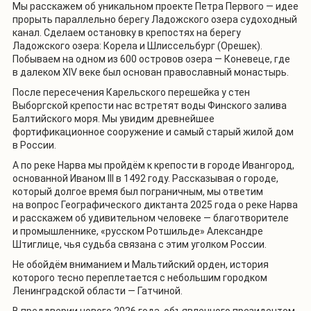
Мы расскажем об уникальном проекте Петра Первого — идее
прорыть параллельно берегу Ладожского озера судоходный
канал. Сделаем остановку в крепостях на берегу
Ладожского озера: Корела и Шлиссельбург (Орешек).
Побываем на одном из 600 островов озера — Коневеце, где
в далеком XIV веке был основан православный монастырь.
После пересечения Карельского перешейка у стен
Выборгской крепости нас встретят воды Финского залива
Балтийского моря. Мы увидим древнейшее
фортификационное сооружение и самый старый жилой дом
в России.
А по реке Нарва мы пройдём к крепости в городе Ивангород,
основанной Иваном III в 1492 году. Рассказывая о городе,
который долгое время был пограничным, мы ответим
на вопрос Географического диктанта 2025 года о реке Нарва
и расскажем об удивительном человеке — благотворителе
и промышленнике, «русском Ротшильде» Александре
Штиглице, чья судьба связана с этим уголком России.
Не обойдём вниманием и Мальтийский орден, история
которого тесно переплетается с небольшим городком
Ленинградской области — Гатчиной.