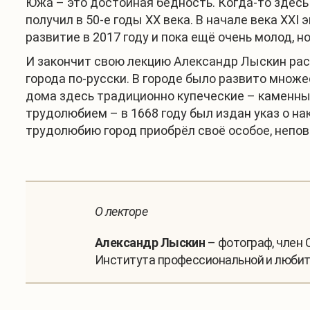
Южа – это достойная бедность. Когда-то здесь
получил в 50-е годы ХХ века. В начале века XX
развитие в 2017 году и пока ещё очень молод, 
И закончит свою лекцию Александр Лыскин расс
города по-русски. В городе было развито множе
дома здесь традиционно купеческие – каменны
трудолюбием – в 1668 году был издан указ о на
трудолюбию город приобрёл своё особое, неповт
О лекторе
Александр Лыскин
– фотограф, член 
Института профессиональной и любите