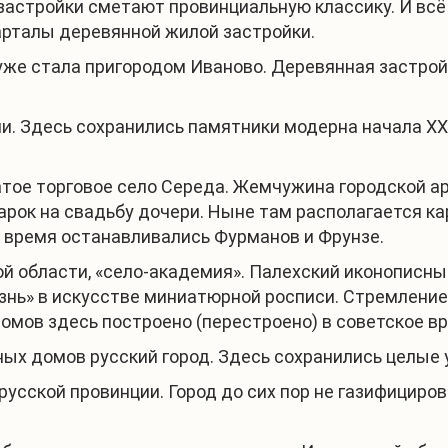
астройки сметают провинциальную классику. И всё
арталы деревянной жилой застройки.
уже стала пригородом Иваново. Деревянная застрой
. Здесь сохранились памятники модерна начала ХХ 
атое торговое село Середа. Жемчужина городской ар
ок на свадьбу дочери. Ныне там располагается кар
е время останавливались Фурманов и Фрунзе.
й области, «село-академия». Палехский иконописн
нь» в искусстве миниатюрной росписи. Стремление к
омов здесь построено (перестроено) в советское вр
нных домов русский город. Здесь сохранились целы
русской провинции. Город до сих пор не газифициро