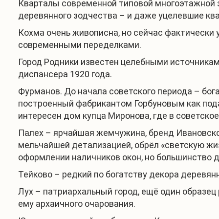
Кварталы современной типовой многоэтажной з
деревянного зодчества – и даже уцелевшие кв
Кохма очень живописна, но сейчас фактически 
современными переделками.
Город Родники известен целебными источниками
диспансера 1920 года.
Фурманов. До начала советского периода – бог
построенный фабрикантом Горбуновым как подар
интересен дом купца Миронова, где в советско
Палех – ярчайшая жемчужина, бренд Ивановско
мельчайшей детализацией, обрёл «светскую жиз
оформлении наличников окон, но большинство д
Тейково – редкий по богатству декора деревя
Лух – патриархальный город, ещё один образец 
ему архаичного очарования.