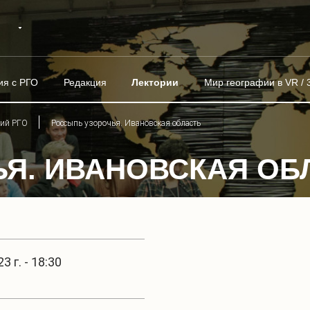
ия с РГО
Редакция
Лектории
Мир географии в VR / 
рий РГО
Россыпь узорочья. Ивановская область
Я. ИВАНОВСКАЯ ОБ
3 г. - 18:30