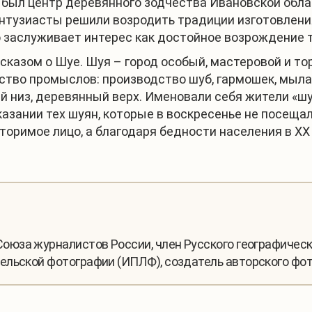
 был центр деревянного зодчества Ивановской обла
I энтузиасты решили возродить традиции изготовлен
но заслуживает интерес как достойное возрождение 
казом о Шуе. Шуя – город особый, мастеровой и то
ство промыслов: производство шуб, гармошек, мыла, 
й низ, деревянный верх. Именовали себя жители «ш
казании тех шуян, которые в воскресенье не посещал
оримое лицо, а благодаря бедности населения в ХХ 
Союза журналистов России, член Русского географичес
льской фотографии (ИПЛФ), создатель авторского фот