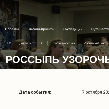
Проекты
Онлайн-проекты
Экспедиции
Путешеств
РГО
Деятельность РГО
Список лекториев
Московский лекто
РОССЫПЬ УЗОРОЧЬ
Дата события:
17 октября 202