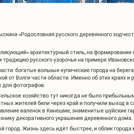
скина «Родословная русского деревянного зодчеств
ликующий» архитектурный стиль, на формирование к
 традицию русского узорочья на примере Ивановско
асти: богатые вольные купические города на берега
ой от Волги части области. Именно об этих краях и
х для фотографов.
Сельское хозяйство тут никогда не было прибыльны
стных жителей били через край и получили выход в 
овление валенок в Кинешме, знаменитые шуйские га
ехнику декоративного украшения деревянного дома.
 город. Жизнь здесь идёт быстрее, и облик города 