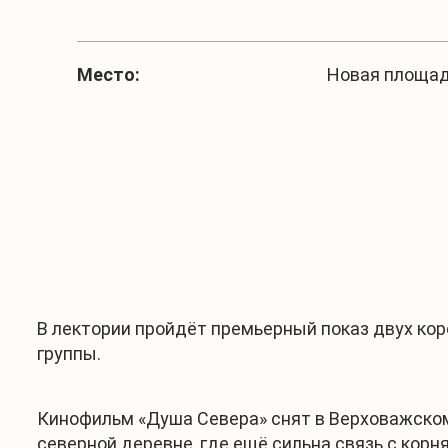
Место:
Новая площадь,
В лектории пройдёт премьерный показ двух ко
группы.
Кинофильм «Душа Севера» снят в Верховажском
северной деревне, где ещё сильна связь с кор