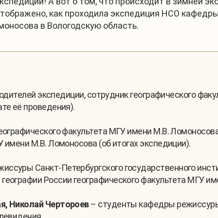
кспедиции! А вот о том, что происходит в зимней эк
тображено, как проходила экспедиция НСО кафедры
моносова в Вологодскую область.
уководителей экспедиции, сотрудник географического фак
те её проведения).
географического факультета МГУ имени М.В. Ломоносов
 имени М.В. Ломоносова (об итогах экспедиции).
иссуры Санкт-Петербургского государственного инсти
географии России географического факультета МГУ им
я, Николай Чертороев
– студенты кафедры режиссуры
елевидения.