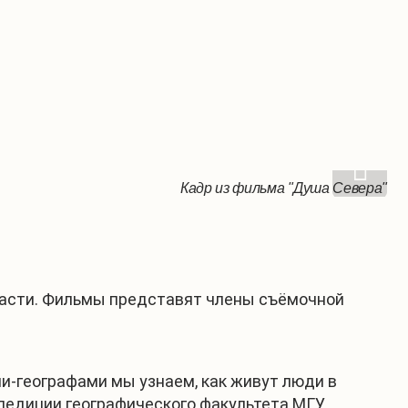
Кадр из фильма "Душа Севера"
Кадр из фильма "Душа Севера"
Кадр из фильма "Душа Севера"
ласти. Фильмы представят члены съёмочной
и-географами мы узнаем, как живут люди в
спедиции географического факультета МГУ