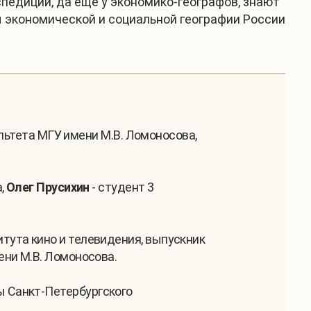
спедиции, да ещё у экономико-географов, знают
 экономической и социальной географии России
ультета МГУ имени М.В. Ломоносова,
а,
Олег Прусихин
- студент 3
тута кино и телевидения, выпускник
ени М.В. Ломоносова.
 Санкт-Петербургского