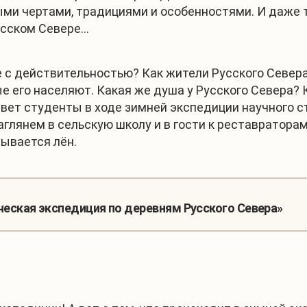
ми чертами, традициями и особенностями. И даже т
сском Севере...
 с действительностью? Как жители Русского Севера
е его населяют. Какая же душа у Русского Севера?
вет студенты в ходе зимней экспедиции научного ст
глянем в сельскую школу и в гости к реставратора
тывается лён.
еская экспедиция по деревням Русского Севера»