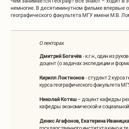
Чем занимается географ? Все знают – ходит в э
немногие. В десятиминутном фильме впервые о
географического факультета МГУ имени М.В. Ло
О лекторах
Дмитрий Богачёв
- к.г.н., один из р
доцент (о задачах экспедиции и форма
Кирилл Локтионов
- студент 2 курса 
курса географического факультета МГУ
Николай Котяш
– доцент кафедры реж
кафедры экономической и социальной 
Денис Агафонов, Екатерина Иваницка
государственного института кино и т