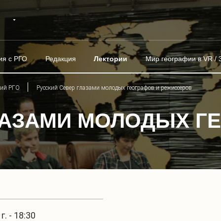
ия с РГО
Редакция
Лектории
Мир географии в VR / 
рий РГО
Русский Север глазами молодых географов и режиссёров
ЛАЗАМИ МОЛОДЫХ Г
. - 18:30