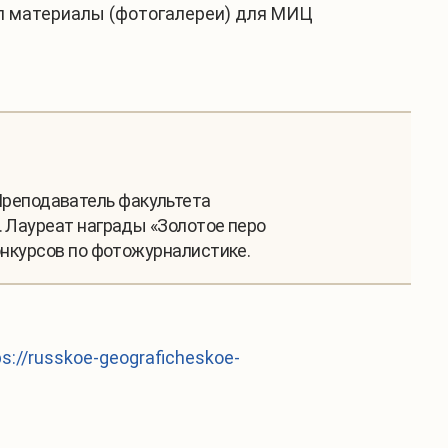
ал материалы (фотогалереи) для МИЦ
Преподаватель факультета
. Лауреат награды «Золотое перо
онкурсов по фотожурналистике.
ps://russkoe-geograficheskoe-