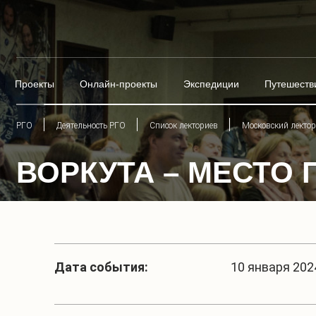
Проекты
Онлайн-проекты
Экспедиции
Путешеств
РГО
Деятельность РГО
Список лекториев
Московский лекто
ВОРКУТА – МЕСТО 
Дата события:
10 января 2024 