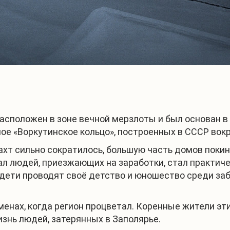
асположен в зоне вечной мерзлоты и был основан в 
ое «Воркутинское кольцо», построенных в СССР вокр
ахт сильно сократилось, большую часть домов поки
кал людей, приезжающих на заработки, стал практи
дети проводят своё детство и юношество среди за
енах, когда регион процветал. Коренные жители эт
знь людей, затерянных в Заполярье.