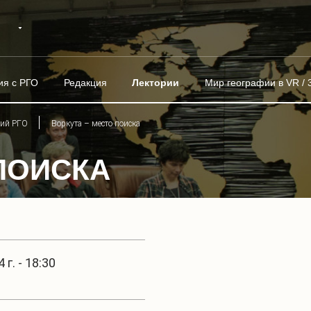
ия с РГО
Редакция
Лектории
Мир географии в VR / 
рий РГО
Воркута – место поиска
ПОИСКА
г. - 18:30