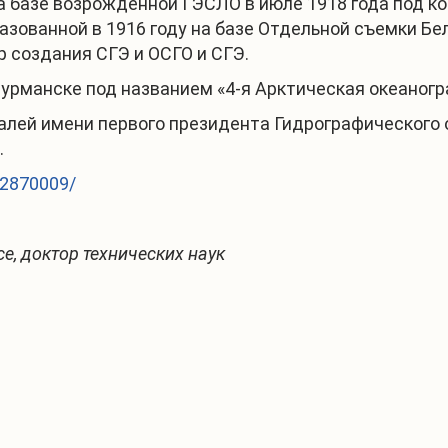
а базе возрожденной ГЭСЛО в июле 1918 года под ком
зованной в 1916 году на базе Отдельной съемки Бело
р создания СГЭ и ОСГО и СГЭ.
урманске под названием «4-я Арктическая океаногр
лей имени первого президента Гидрографического о
.
t/2870009/
се, доктор технических наук