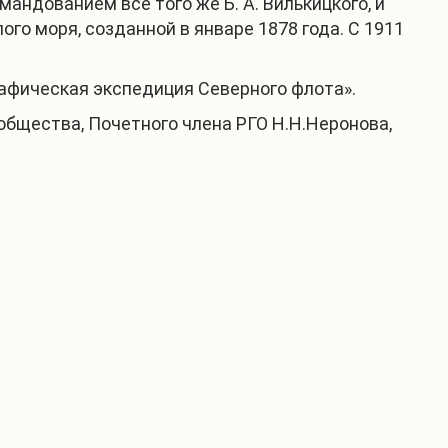
андованием все того же Б. А. Вилькицкого, и
го моря, созданной в январе 1878 года. С 1911
афическая экспедиция Северного флота».
бщества, Почетного члена РГО Н.Н.Неронова,